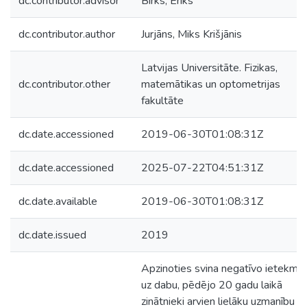
dc.contributor.advisor
Birks, Ēriks
dc.contributor.author
Jurjāns, Miks Krišjānis
Latvijas Universitāte. Fizikas,
dc.contributor.other
matemātikas un optometrijas
fakultāte
dc.date.accessioned
2019-06-30T01:08:31Z
dc.date.accessioned
2025-07-22T04:51:31Z
dc.date.available
2019-06-30T01:08:31Z
dc.date.issued
2019
Apzinoties svina negatīvo ietekmi
uz dabu, pēdējo 20 gadu laikā
zinātnieki arvien lielāku uzmanību ir