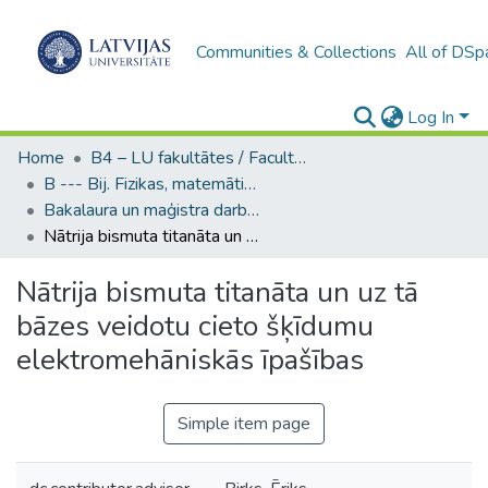
Communities & Collections
All of DSp
Log In
Home
B4 – LU fakultātes / Faculties of the UL
B --- Bij. Fizikas, matemātikas un optometrijas fakultātes studentu noslēguma darbi / Faculty of Physics, Mathematics and Optometry - Graduate works
Bakalaura un maģistra darbi (FMOF) / Bachelor's and Master's theses
Nātrija bismuta titanāta un uz tā bāzes veidotu cieto šķīdumu elektromehāniskās īpašības
Nātrija bismuta titanāta un uz tā
bāzes veidotu cieto šķīdumu
elektromehāniskās īpašības
Simple item page