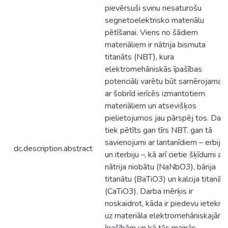
pievērsuši svinu nesaturošu
segnetoelektrisko materiālu
pētīšanai. Viens no šādiem
materiāliem ir nātrija bismuta
titanāts (NBT), kura
elektromehāniskās īpašības
potenciāli varētu būt samērojamas
ar šobrīd ierīcēs izmantotiem
materiāliem un atsevišķos
pielietojumos jau pārspēj tos. Dar
tiek pētīts gan tīrs NBT, gan tā
savienojumi ar lantanīdiem – erbiju
dc.description.abstract
un iterbiju –, kā arī cietie šķīdumi ar
nātrija niobātu (NaNbO3), bārija
titanātu (BaTiO3) un kalcija titanāt
(CaTiO3). Darba mērķis ir
noskaidrot, kāda ir piedevu ietekm
uz materiāla elektromehāniskajām