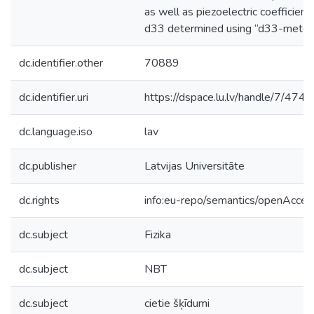
as well as piezoelectric coefficient
d33 determined using “d33-meter”
dc.identifier.other
70889
dc.identifier.uri
https://dspace.lu.lv/handle/7/474
dc.language.iso
lav
dc.publisher
Latvijas Universitāte
dc.rights
info:eu-repo/semantics/openAcces
dc.subject
Fizika
dc.subject
NBT
dc.subject
cietie šķīdumi