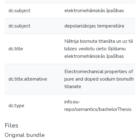
dc.subject
elektromehāniskās īpašības
dc.subject
depolarizācijas temperatūra
Nātrija bismuta titanāta un uz tā
dc.title
bāzes veidotu cieto šķīdumu
elektromehāniskās īpašības
Electromechanical properties of
dc.title.alternative
pure and doped sodium bismuth
titanate
info:eu-
dc.type
repo/semantics/bachelorThesis
Files
Original bundle