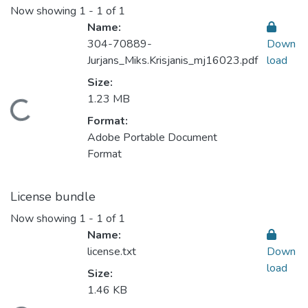
Now showing
1 - 1 of 1
Name:
304-70889-
Down
Jurjans_Miks.Krisjanis_mj16023.pdf
load
Size:
1.23 MB
Loading...
Format:
Adobe Portable Document
Format
License bundle
Now showing
1 - 1 of 1
Name:
license.txt
Down
load
Size:
1.46 KB