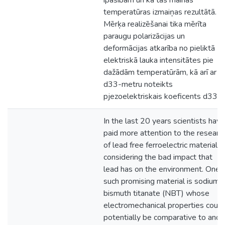
īpašībām un kā tās mainās
temperatūras izmaiņas rezultātā.
Mērķa realizēšanai tika mērīta
paraugu polarizācijas un
deformācijas atkarība no pieliktā
elektriskā lauka intensitātes pie
dažādām temperatūrām, kā arī ar
d33-metru noteikts
pjezoelektriskais koeficents d33.
In the last 20 years scientists have
paid more attention to the researc
of lead free ferroelectric materials,
considering the bad impact that
lead has on the environment. One
such promising material is sodium
bismuth titanate (NBT) whose
electromechanical properties could
potentially be comparative to and i