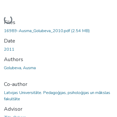
Loading...
Files
16989-Ausma_Golubeva_2010.pdf
(2.54 MB)
Date
2011
Authors
Golubeva, Ausma
Co-author
Latvijas Universitāte. Pedagoģijas, psiholoģijas un mākslas
fakultāte
Advisor