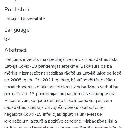
Publisher
Latvijas Universitāte
Language
lav
Abstract
Pētījums ir veltīts maz pētītajai tēmai par nabadzības risku
Latvijā Covid-19 pandēmijas ietekmē. Bakalaura darba
mērķis ir izanalizēt nabadzības rādītājus Latvijā laika periodā
no 2008. gada līdz 2021. gadam, kā arī novērtēt dažādu
sociālekonomisko faktoru ietekmi uz nabadzības varbūtību
pirms Covid-19 pandēmijas un pandēmijas sākumposmā.
Pasaulē vairāku gadu desmitu laikā ir samazinājies zem
nabadzības sliekšņa dzīvojošo cilvēku skaits, tomēr
negaidītā Covid-19 infekcijas izplatība un ieviestie
ierobežojumi apturēja pozitīvo tendenci. Nabadzības riska
izpēte veicina izpratni par to, kuras iedzīvotāju grupas ir īpaši