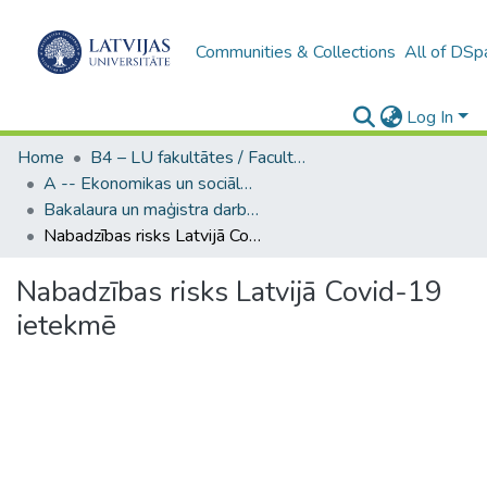
Communities & Collections
All of DSp
Log In
Home
B4 – LU fakultātes / Faculties of the UL
A -- Ekonomikas un sociālo zinātņu fakultāte / Faculty of Economics and Social Sciences
Bakalaura un maģistra darbi (ESZF) / Bachelor's and Master's theses
Nabadzības risks Latvijā Covid-19 ietekmē
Nabadzības risks Latvijā Covid-19
ietekmē