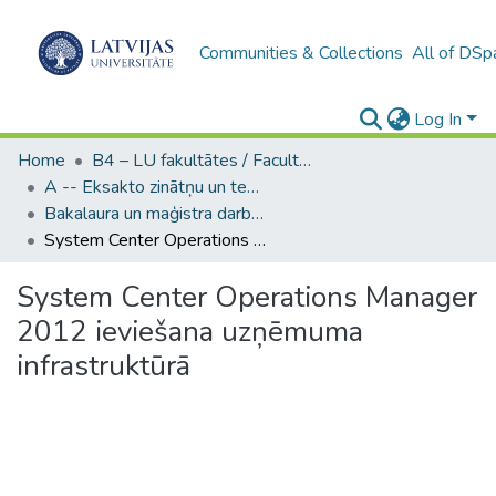
Communities & Collections
All of DSp
Log In
Home
B4 – LU fakultātes / Faculties of the UL
A -- Eksakto zinātņu un tehnoloģiju fakultāte / Faculty of Science and Technology
Bakalaura un maģistra darbi (EZTF) / Bachelor's and Master's theses
System Center Operations Manager 2012 ieviešana uzņēmuma infrastruktūrā
System Center Operations Manager
2012 ieviešana uzņēmuma
infrastruktūrā