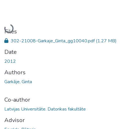
Loading...
Files
302-21008-Garkaje_Ginta_gg10040.pdf
(1.27 MB)
Date
2012
Authors
Garkāje, Ginta
Co-author
Latvijas Universitāte. Datorikas fakultāte
Advisor