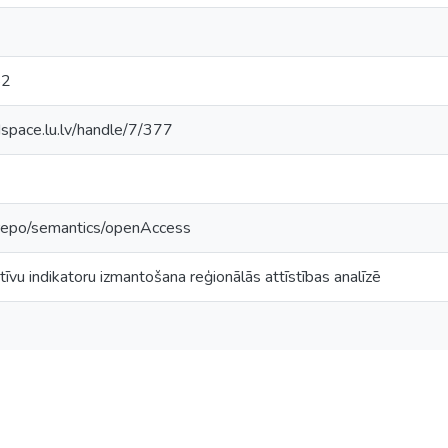
82
dspace.lu.lv/handle/7/377
-repo/semantics/openAccess
tīvu indikatoru izmantošana reģionālās attīstības analīzē