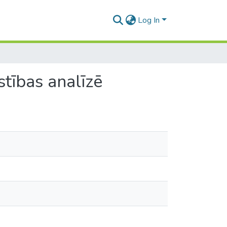
Log In
stības analīzē