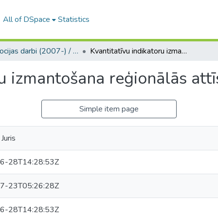
All of DSpace
Statistics
Promocijas darbi (2007-) / Theses PhD
Kvantitatīvu indikatoru izmantošana reģionālās attīstības analīzē
ru izmantošana reģionālās attī
Simple item page
 Juris
6-28T14:28:53Z
7-23T05:26:28Z
6-28T14:28:53Z