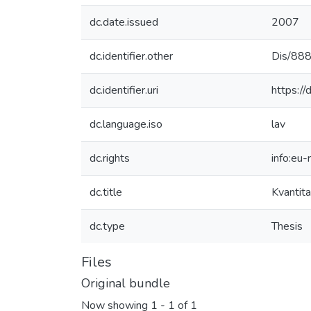
dc.date.issued
2007
dc.identifier.other
Dis/88
dc.identifier.uri
https://
dc.language.iso
lav
dc.rights
info:eu
dc.title
Kvantita
dc.type
Thesis
Files
Original bundle
Now showing
1 - 1 of 1