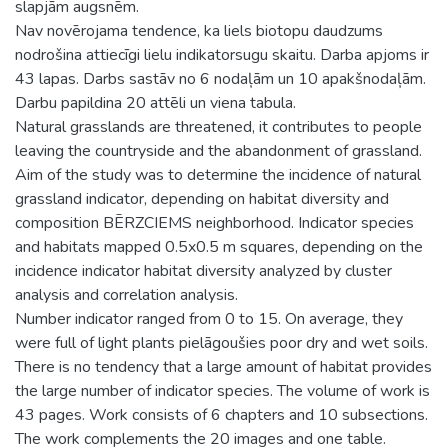
slapjām augsnēm.
Nav novērojama tendence, ka liels biotopu daudzums
nodrošina attiecīgi lielu indikatorsugu skaitu. Darba apjoms ir
43 lapas. Darbs sastāv no 6 nodaļām un 10 apakšnodaļām.
Darbu papildina 20 attēli un viena tabula.
Natural grasslands are threatened, it contributes to people
leaving the countryside and the abandonment of grassland.
Aim of the study was to determine the incidence of natural
grassland indicator, depending on habitat diversity and
composition BĒRZCIEMS neighborhood. Indicator species
and habitats mapped 0.5x0.5 m squares, depending on the
incidence indicator habitat diversity analyzed by cluster
analysis and correlation analysis.
Number indicator ranged from 0 to 15. On average, they
were full of light plants pielāgoušies poor dry and wet soils.
There is no tendency that a large amount of habitat provides
the large number of indicator species. The volume of work is
43 pages. Work consists of 6 chapters and 10 subsections.
The work complements the 20 images and one table.