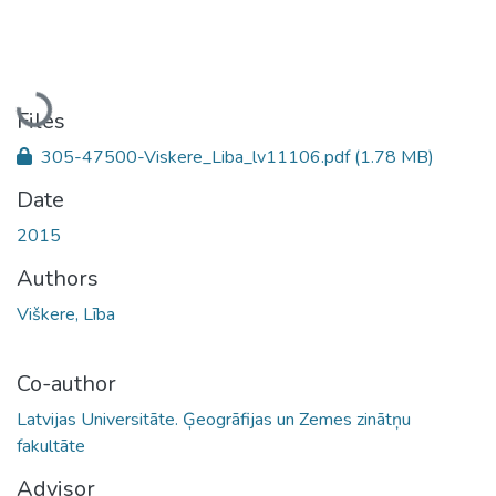
Loading...
Files
305-47500-Viskere_Liba_lv11106.pdf
(1.78 MB)
Date
2015
Authors
Viškere, Lība
Co-author
Latvijas Universitāte. Ģeogrāfijas un Zemes zinātņu
fakultāte
Advisor