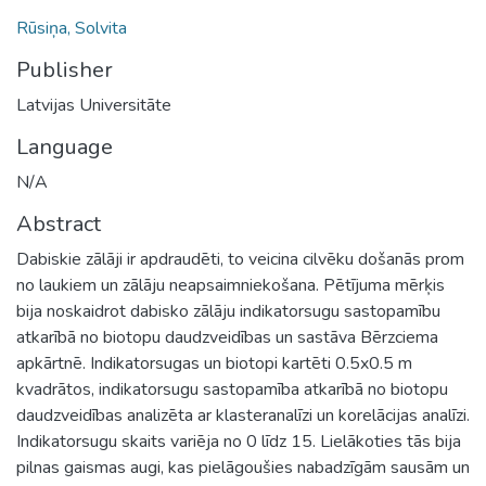
Rūsiņa, Solvita
Publisher
Latvijas Universitāte
Language
N/A
Abstract
Dabiskie zālāji ir apdraudēti, to veicina cilvēku došanās prom
no laukiem un zālāju neapsaimniekošana. Pētījuma mērķis
bija noskaidrot dabisko zālāju indikatorsugu sastopamību
atkarībā no biotopu daudzveidības un sastāva Bērzciema
apkārtnē. Indikatorsugas un biotopi kartēti 0.5x0.5 m
kvadrātos, indikatorsugu sastopamība atkarībā no biotopu
daudzveidības analizēta ar klasteranalīzi un korelācijas analīzi.
Indikatorsugu skaits variēja no 0 līdz 15. Lielākoties tās bija
pilnas gaismas augi, kas pielāgoušies nabadzīgām sausām un