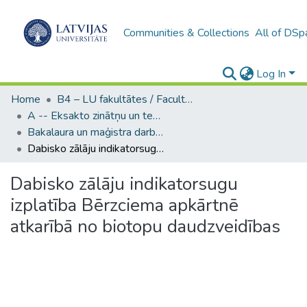
Communities & Collections
All of DSp
Log In
Home
B4 – LU fakultātes / Faculties of the UL
A -- Eksakto zinātņu un tehnoloģiju fakultāte / Faculty of Science and Technology
Bakalaura un maģistra darbi (EZTF) / Bachelor's and Master's theses
Dabisko zālāju indikatorsugu izplatība Bērzciema apkārtnē atkarībā no biotopu daudzveidības
Dabisko zālāju indikatorsugu
izplatība Bērzciema apkārtnē
atkarībā no biotopu daudzveidības