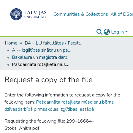
Communities & Collections
All of DSp
Log In
Home
B4 – LU fakultātes / Faculties of the UL
A -- Izglītības zinātņu un psiholoģijas fakultāte / Faculty of Education Sciences and Psychology
Bakalaura un maģistra darbi (PPMF) / Bachelor's and Master's theses
Pašdarināta rotaļlieta mūsdienu bērna dzīvesdarbībā pirmsskolas izglītības iestādē
Request a copy of the file
Enter the following information to request a copy for the
following item:
Pašdarināta rotaļlieta mūsdienu bērna
dzīvesdarbībā pirmsskolas izglītības iestādē
Requesting the following file: 299-16684-
Stoka_Anitra.pdf