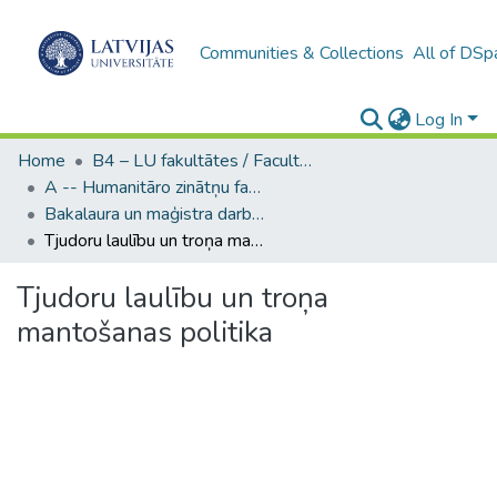
Communities & Collections
All of DSp
Log In
Home
B4 – LU fakultātes / Faculties of the UL
A -- Humanitāro zinātņu fakultāte / Faculty of Humanities
Bakalaura un maģistra darbi (HZF) / Bachelor's and Master's theses
Tjudoru laulību un troņa mantošanas politika
Tjudoru laulību un troņa
mantošanas politika