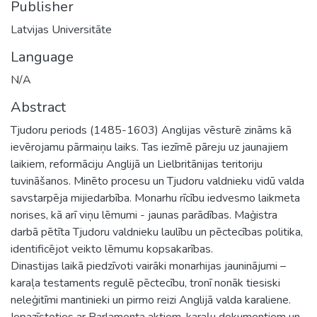
Publisher
Latvijas Universitāte
Language
N/A
Abstract
Tjudoru periods (1485-1603) Anglijas vēsturē zināms kā
ievērojamu pārmaiņu laiks. Tas iezīmē pāreju uz jaunajiem
laikiem, reformāciju Anglijā un Lielbritānijas teritoriju
tuvināšanos. Minēto procesu un Tjudoru valdnieku vidū valda
savstarpēja mijiedarbība. Monarhu rīcību iedvesmo laikmeta
norises, kā arī viņu lēmumi - jaunas parādības. Maģistra
darbā pētīta Tjudoru valdnieku laulību un pēctecības politika,
identificējot veikto lēmumu kopsakarības.
Dinastijas laikā piedzīvoti vairāki monarhijas jauninājumi –
karaļa testaments regulē pēctecību, tronī nonāk tiesiski
neleģitīmi mantinieki un pirmo reizi Anglijā valda karaliene.
Iepazīstoties ar Parlamenta aktiem, karaļu dokumentiem un