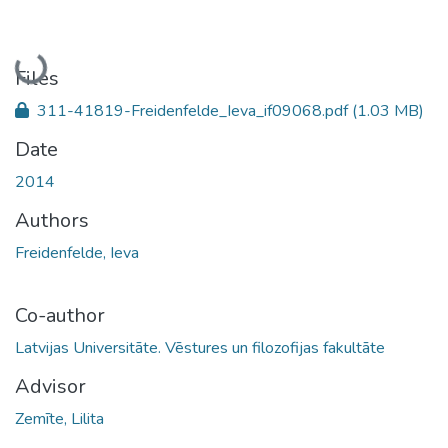
Loading...
Files
311-41819-Freidenfelde_Ieva_if09068.pdf
(1.03 MB)
Date
2014
Authors
Freidenfelde, Ieva
Co-author
Latvijas Universitāte. Vēstures un filozofijas fakultāte
Advisor
Zemīte, Lilita