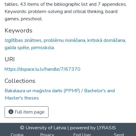
tables, 43 items of the bibliographic list and 7 appendices.
Keywords: problem-solving and critical thinking, board
games, preschool.
Keywords
Izglītības zinātnes
,
problēmu risināšana
,
kritiskā domāšana
,
galda spēle
,
pirmsskola
URI
https://dspace.lu.lv/handle/7/67370
Collections
Bakalaura un maģistra darbi (PPMF) / Bachelor's and
Master's theses
Full item page
© University of Latvia |
powered by LYRASIS
Cookie
Privacy
End User
Send