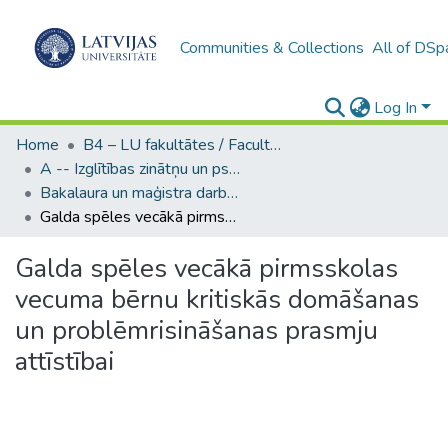
Communities & Collections
All of DSp
Log In
Home
B4 – LU fakultātes / Faculties of the UL
A -- Izglītības zinātņu un psiholoģijas fakultāte / Faculty of Education Sciences and Psychology
Bakalaura un maģistra darbi (PPMF) / Bachelor's and Master's theses
Galda spēles vecākā pirmsskolas vecuma bērnu kritiskās domāšanas un problēmrisināšanas prasmju attīstībai
Galda spēles vecākā pirmsskolas
vecuma bērnu kritiskās domāšanas
un problēmrisināšanas prasmju
attīstībai