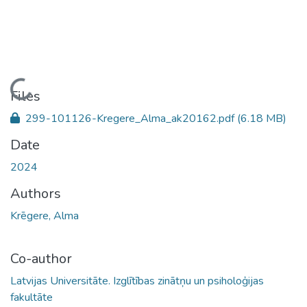
Loading...
Files
299-101126-Kregere_Alma_ak20162.pdf
(6.18 MB)
Date
2024
Authors
Krēgere, Alma
Co-author
Latvijas Universitāte. Izglītības zinātņu un psiholoģijas
fakultāte