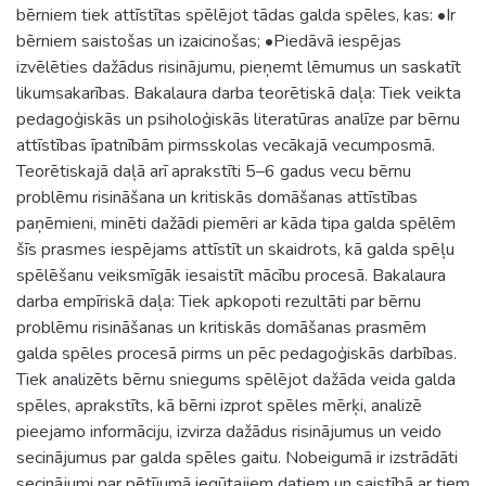
bērniem tiek attīstītas spēlējot tādas galda spēles, kas: •Ir
bērniem saistošas un izaicinošas; •Piedāvā iespējas
izvēlēties dažādus risinājumu, pieņemt lēmumus un saskatīt
likumsakarības. Bakalaura darba teorētiskā daļa: Tiek veikta
pedagoģiskās un psiholoģiskās literatūras analīze par bērnu
attīstības īpatnībām pirmsskolas vecākajā vecumposmā.
Teorētiskajā daļā arī aprakstīti 5–6 gadus vecu bērnu
problēmu risināšana un kritiskās domāšanas attīstības
paņēmieni, minēti dažādi piemēri ar kāda tipa galda spēlēm
šīs prasmes iespējams attīstīt un skaidrots, kā galda spēļu
spēlēšanu veiksmīgāk iesaistīt mācību procesā. Bakalaura
darba empīriskā daļa: Tiek apkopoti rezultāti par bērnu
problēmu risināšanas un kritiskās domāšanas prasmēm
galda spēles procesā pirms un pēc pedagoģiskās darbības.
Tiek analizēts bērnu sniegums spēlējot dažāda veida galda
spēles, aprakstīts, kā bērni izprot spēles mērķi, analizē
pieejamo informāciju, izvirza dažādus risinājumus un veido
secinājumus par galda spēles gaitu. Nobeigumā ir izstrādāti
secinājumi par pētījumā iegūtajiem datiem un saistībā ar tiem