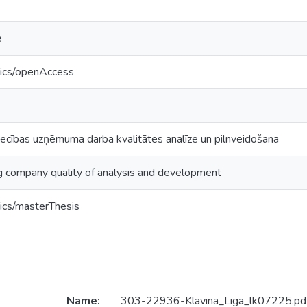
e
tics/openAccess
iecības uzņēmuma darba kvalitātes analīze un pilnveidošana
ing company quality of analysis and development
ics/masterThesis
Name:
303-22936-Klavina_Liga_lk07225.pd