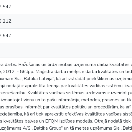
2:54Z
6:21Z
2:54Z
ra darbs. Ražošanas un tirdzniecības uzņēmuma darba kvalitātes an
e, 2012. - 86.lpp. Maģistra darba mērķis ir darba kvalitātes un tir
mam Sia „Baltika Latvija”, kā arī izstrādāt priekšlikumus uzņēmu
jā nodaļā ir aprakstīta teorija par kvalitātes vadības sistēmu, kv
ieciešamību. Kvalitātes vadības sistēmas uzdevums ir izveidot pa
, izmantojot vienu un to pašu informāciju, metodes, prasmes un ti
ras prasības, informēt par kvalitātes politiku un procedūrām, ka a
eciešamība, kā arī tiek aprakstīti efektīvas kvalitātes vadības sis
as kvalitātes balvas un EFQM izcilības modelis. Otrajā nodaļā tie
uzņēmums A/S „Baltika Group” un tā meitas uzņēmums Sia „Baltika