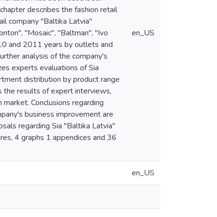
hapter describes the fashion retail
ail company "Baltika Latvia"
onton", "Mosaic", "Baltman", "Ivo
en_US
010 and 2011 years by outlets and
Further analysis of the company's
es experts evaluations of Sia
ortment distribution by product range
s the results of expert interviews,
 market. Conclusions regarding
company's business improvement are
als regarding Sia "Baltika Latvia"
gures, 4 graphs 1 appendices and 36
en_US