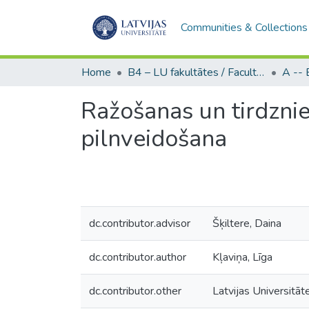
Communities & Collections
Home
B4 – LU fakultātes / Faculties of the UL
Ražošanas un tirdzni
pilnveidošana
dc.contributor.advisor
Šķiltere, Daina
dc.contributor.author
Kļaviņa, Līga
dc.contributor.other
Latvijas Universitāt