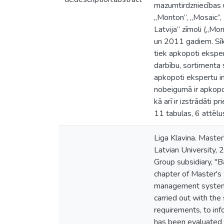
mazumtirdzniecības 
„Monton”, „Mosaic”, 
Latvija” zīmoli („Mo
un 2011 gadiem. Sīk
tiek apkopoti eksper
darbību, sortimenta 
apkopoti ekspertu in
nobeigumā ir apkopo
kā arī ir izstrādāti
11 tabulas, 6 attēlu
Liga Klavina. Master
Latvian University, 
Group subsidiary, "B
chapter of Master's
management system.
carried out with the
requirements, to inf
has been evaluated 