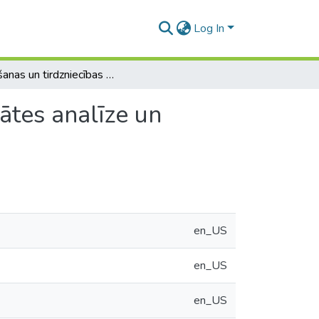
Log In
Ražošanas un tirdzniecības uzņēmuma darba kvalitātes analīze un pilnveidošana
ātes analīze un
en_US
en_US
en_US