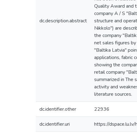
Quality Award and t
company A / S "Balti
dc.description.abstract
structure and operat
Nikkolo") are descr
the company "Baltika
net sales figures b
"Baltika Latvia" poi
applications, fabric
showing the company
retail company "Bal
summarized in The su
activity and weakne
literature sources.
dc.identifier.other
22936
dc.identifier.uri
https://dspace.lu.l