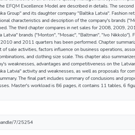
he EFQM Excellence Model are described in details. The second c
ka Group" and its daughter company "Baltika Latvia". Fashion ret
ional characteristics and description of the company's brands ("M
ibed. The third chapter compares in net sales for 2008, 2009, 2
 Latvia" brands ("Monton", "Mosaic", "Baltman", "Ivo Nikkolo"). 
y 2010 and 2011 quarters has been performed. Chapter summariz
nt of sale activities, factors influence on business operations, ass
 combinations, and clothing size scale. This chapter also summarize
's weaknesses, advantages and competitiveness on the Latvian
tika Latvia" activity and weaknesses, as well as proposals for 
mmary. The final part includes summary of conclusions and propos
sses. Master's workload is 86 pages, it contains 11 tables, 6 fi
v/handle/7/25254