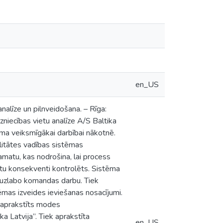
en_US
alīze un pilnveidošana. – Rīga:
dzniecības vietu analīze A/S Baltika
ma veiksmīgākai darbībai nākotnē.
alitātes vadības sistēmas
matu, kas nodrošina, lai process
ktu konsekventi kontrolēts. Sistēma
rī uzlabo komandas darbu. Tiek
tēmas izveides ieviešanas nosacījumi.
k aprakstīts modes
 Latvija”. Tiek aprakstīta
en_US