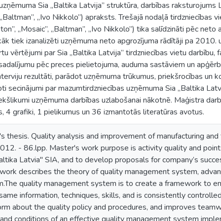
uzņēmuma Sia „Baltika Latvija” struktūra, darbības raksturojums 
„Baltman”, „Ivo Nikkolo”) apraksts. Trešajā nodaļā tirdzniecības 
nton”, „Mosaic”, „Baltman”, „Ivo Nikkolo”) tika salīdzināti pēc n
āk tiek izanalizēti uzņēmuma neto apgrozījuma rādītāji pa 2010.
tu vērtējumi par Sia „Baltika Latvija” tirdzniecības vietu darbību
sadalījumu pēc preces pielietojuma, auduma sastāviem un apģērbu 
terviju rezultāti, parādot uzņēmuma trūkumus, priekšrocības un ko
ti secinājumi par mazumtirdzniecības uzņēmuma Sia „Baltika Latvi
 priekšlikumi uzņēmuma darbības uzlabošanai nākotnē. Maģistra dar
s, 4 grafiki, 1 pielikumus un 36 izmantotās literatūras avotus.
's thesis. Quality analysis and improvement of manufacturing and t
2012. - 86.lpp. Master's work purpose is activity quality and point
altika Latvia" SIA, and to develop proposals for company’s successfu
 work describes the theory of quality management system, advant
The quality management system is to create a framework to ens
 same information, techniques, skills, and is consistently controll
orm about the quality policy and procedures, and improves teamwo
and conditions of an effective quality management system imple