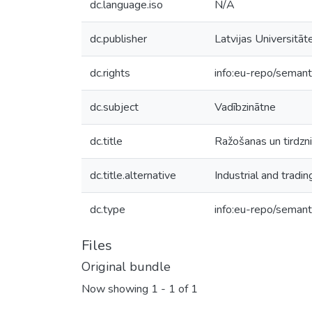
dc.language.iso
N/A
dc.publisher
Latvijas Universitāt
dc.rights
info:eu-repo/seman
dc.subject
Vadībzinātne
dc.title
Ražošanas un tirdzn
dc.title.alternative
Industrial and trad
dc.type
info:eu-repo/semant
Files
Original bundle
Now showing
1 - 1 of 1