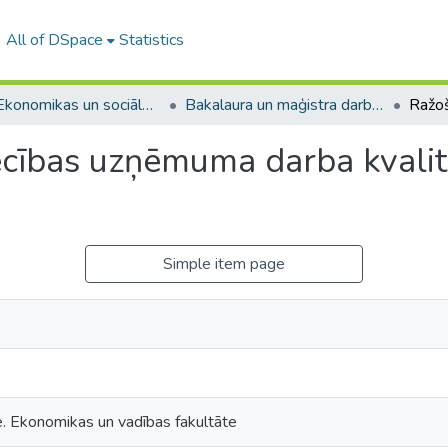
All of DSpace
Statistics
A -- Ekonomikas un sociālo zinātņu fakultāte / Faculty of Economics and Social Sciences
Bakalaura un maģistra darbi (ESZF) / Bachelor's and Master's theses
ecības uzņēmuma darba kvalit
Simple item page
e. Ekonomikas un vadības fakultāte