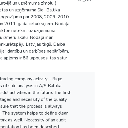
Latvijā un uzņēmuma zīmolu (
vietas un uzņēmuma Sia „Baltika
eto apgrozījuma par 2008, 2009, 2010
 un 2011. gada ceturkšņiem. Nodaļā
, faktoru ietekmi uz uzņēmuma
izmēru skalu. Nodaļā ir arī
nkurētspēju Latvijas tirgū. Darba
ja” darbību un darbības nepilnībām,
ba apjoms ir 86 lappuses, tas satur
rading company activity. - Riga:
s of sale analysis in A/S Baltika
l activities in the future. The first
ages and necessity of the quality
ure that the process is always
ed. The system helps to define clear
rk as well. Necessity of an audit
mentation has been described.