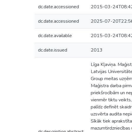
dc.date.accessioned
2015-03-24T08:4
dc.date.accessioned
2025-07-20T22:5
dc.date.available
2015-03-24T08:4
dc.date.issued
2013
Līga Kļaviņa. Maģist
Latvijas Universitāt
Group meitas uzņēmu
Maģistra darba pirma
priekšrocībām un nep
vienmēr tiktu veikts
palīdz definēt skaid
uzsvērta audita nepi
Sīkāk tiek aprakstīt
mazumtirdzniecības 
dc.description.abstract