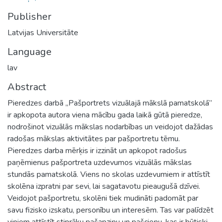
Publisher
Latvijas Universitāte
Language
lav
Abstract
Pieredzes darbā „Pašportrets vizuālajā mākslā pamatskolā”
ir apkopota autora viena mācību gada laikā gūtā pieredze,
nodrošinot vizuālās mākslas nodarbības un veidojot dažādas
radošas mākslas aktivitātes par pašportretu tēmu.
Pieredzes darba mērķis ir izzināt un apkopot radošus
paņēmienus pašportreta uzdevumos vizuālās mākslas
stundās pamatskolā. Viens no skolas uzdevumiem ir attīstīt
skolēna izpratni par sevi, lai sagatavotu pieaugušā dzīvei.
Veidojot pašportretu, skolēni tiek mudināti padomāt par
savu fizisko izskatu, personību un interesēm. Tas var palīdzēt
viņiem attīstīt stiprāku pašapziņu un pašcieņu, kas ir būtiski