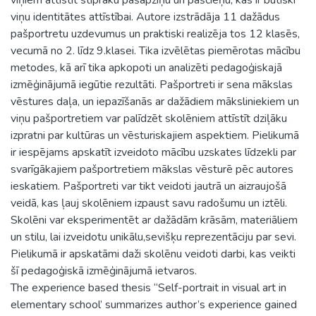
viņu identitātes attīstībai. Autore izstrādāja 11 dažādus
pašportretu uzdevumus un praktiski realizēja tos 12 klasēs,
vecumā no 2. līdz 9.klasei. Tika izvēlētas piemērotas mācību
metodes, kā arī tika apkopoti un analizēti pedagoģiskajā
izmēģinājumā iegūtie rezultāti. Pašportreti ir sena mākslas
vēstures daļa, un iepazīšanās ar dažādiem māksliniekiem un
viņu pašportretiem var palīdzēt skolēniem attīstīt dziļāku
izpratni par kultūras un vēsturiskajiem aspektiem. Pielikumā
ir iespējams apskatīt izveidoto mācību uzskates līdzekli par
svarīgākajiem pašportretiem mākslas vēsturē pēc autores
ieskatiem. Pašportreti var tikt veidoti jautrā un aizraujošā
veidā, kas ļauj skolēniem izpaust savu radošumu un iztēli.
Skolēni var eksperimentēt ar dažādām krāsām, materiāliem
un stilu, lai izveidotu unikālu,sevišķu reprezentāciju par sevi.
Pielikumā ir apskatāmi daži skolēnu veidoti darbi, kas veikti
šī pedagoģiskā izmēģinājumā ietvaros.
The experience based thesis “Self-portrait in visual art in
elementary school’ summarizes author’s experience gained