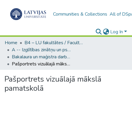
Communities & Collections
All of DSp
Log In
Home
B4 – LU fakultātes / Faculties of the UL
A -- Izglītības zinātņu un psiholoģijas fakultāte / Faculty of Education Sciences and Psychology
Bakalaura un maģistra darbi (PPMF) / Bachelor's and Master's theses
Pašportrets vizuālajā mākslā pamatskolā
Pašportrets vizuālajā mākslā
pamatskolā