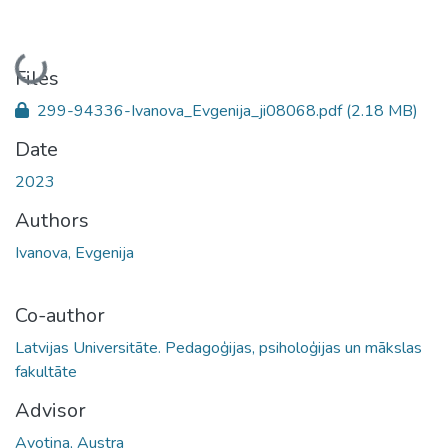
Loading...
Files
299-94336-Ivanova_Evgenija_ji08068.pdf
(2.18 MB)
Date
2023
Authors
Ivanova, Evgenija
Co-author
Latvijas Universitāte. Pedagoģijas, psiholoģijas un mākslas
fakultāte
Advisor
Avotiņa, Austra