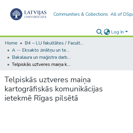
Communities & Collections
All of DSp
Log In
Home
B4 – LU fakultātes / Faculties of the UL
A -- Eksakto zinātņu un tehnoloģiju fakultāte / Faculty of Science and Technology
Bakalaura un maģistra darbi (EZTF) / Bachelor's and Master's theses
Telpiskās uztveres maiņa kartogrāfiskās komunikācijas ietekmē Rīgas pilsētā
Telpiskās uztveres maiņa
kartogrāfiskās komunikācijas
ietekmē Rīgas pilsētā