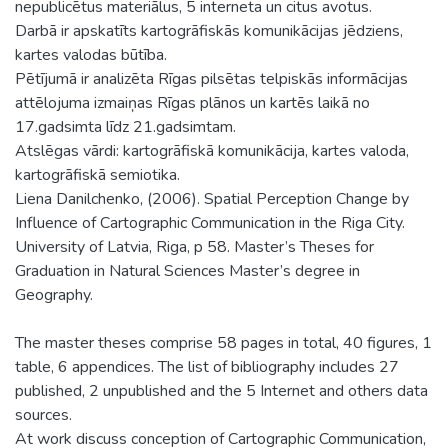
nepublicētus materiālus, 5 interneta un citus avotus.
Darbā ir apskatīts kartogrāfiskās komunikācijas jēdziens,
kartes valodas būtība.
Pētījumā ir analizēta Rīgas pilsētas telpiskās informācijas
attēlojuma izmaiņas Rīgas plānos un kartēs laikā no
17.gadsimta līdz 21.gadsimtam.
Atslēgas vārdi: kartogrāfiskā komunikācija, kartes valoda,
kartogrāfiskā semiotika.
Liena Danilchenko, (2006). Spatial Perception Change by
Influence of Cartographic Communication in the Riga City.
University of Latvia, Riga, p 58. Master’s Theses for
Graduation in Natural Sciences Master’s degree in
Geography.
The master theses comprise 58 pages in total, 40 figures, 1
table, 6 appendices. The list of bibliography includes 27
published, 2 unpublished and the 5 Internet and others data
sources.
At work discuss conception of Cartographic Communication,