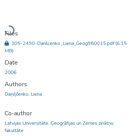
Loading...
Files
305-2490-Danilcenko_Liena_Geog980015.pdf
(6.15
MB)
Date
2006
Authors
Daņiļčenko, Liena
Co-author
Latvijas Universitāte. Ģeogrāfijas un Zemes zinātņu
fakultāte