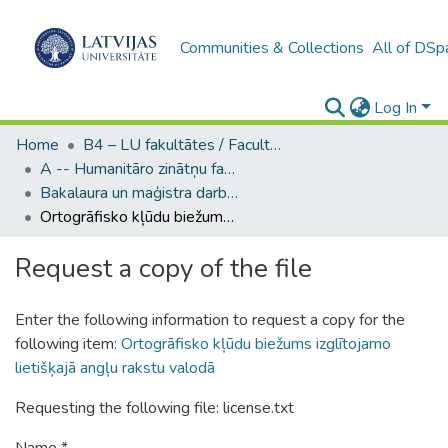
Communities & Collections
All of DSp
Log In
Home
B4 – LU fakultātes / Faculties of the UL
A -- Humanitāro zinātņu fakultāte / Faculty of Humanities
Bakalaura un maģistra darbi (HZF) / Bachelor's and Master's theses
Ortogrāfisko kļūdu biežums izglītojamo lietišķajā angļu rakstu valodā
Request a copy of the file
Enter the following information to request a copy for the
following item:
Ortogrāfisko kļūdu biežums izglītojamo
lietišķajā angļu rakstu valodā
Requesting the following file: license.txt