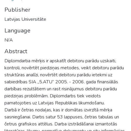
Publisher
Latvijas Universitāte
Language
N/A
Abstract
Diplomdarba mērķis ir apskatīt debitoru parādu uzskaiti,
kontroli, novērtēt piedziņas metodes, veikt debitoru parādu
struktūras analīzi, novērtēt debitoru parādu ietekmi uz
sabiedrības SIA „5.ATU” 2005. - 2006. gada finansiālās
darbības rezultātiem un rast risinājumus debitoru parādu
piedziņas problēmām. Diplomdarbs tiek veidots
pamatojoties uz Latvijas Republikas likumdošanu.
Darbā ir četras nodaļas, kas ir domātas izvirzītā mērķa
sasniegšanai. Darbs satur 53 lappuses, četras tabulas un
četrus grafiskos attēlus. Darba izstrādāšanai izmantotās
literatūras, likumu, normatīvo dokumentu un citu informācijas