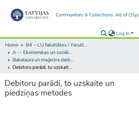
Communities & Collections
All of DSp
Log In
Home
B4 – LU fakultātes / Faculties of the UL
A -- Ekonomikas un sociālo zinātņu fakultāte / Faculty of Economics and Social Sciences
Bakalaura un maģistra darbi (ESZF) / Bachelor's and Master's theses
Debitoru parādi, to uzskaite un piedziņas metodes
Debitoru parādi, to uzskaite un
piedziņas metodes