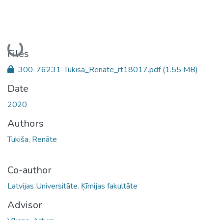
Loading...
Files
300-76231-Tukisa_Renate_rt18017.pdf
(1.55 MB)
Date
2020
Authors
Tukiša, Renāte
Co-author
Latvijas Universitāte. Ķīmijas fakultāte
Advisor