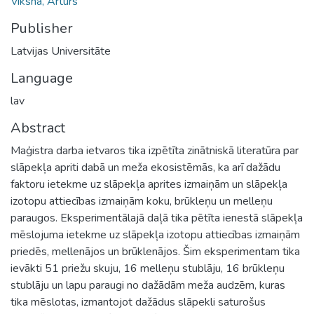
Vīksna, Arturs
Publisher
Latvijas Universitāte
Language
lav
Abstract
Maģistra darba ietvaros tika izpētīta zinātniskā literatūra par
slāpekļa apriti dabā un meža ekosistēmās, ka arī dažādu
faktoru ietekme uz slāpekļa aprites izmaiņām un slāpekļa
izotopu attiecības izmaiņām koku, brūkleņu un melleņu
paraugos. Eksperimentālajā daļā tika pētīta ienestā slāpekļa
mēslojuma ietekme uz slāpekļa izotopu attiecības izmaiņām
priedēs, mellenājos un brūklenājos. Šim eksperimentam tika
ievākti 51 priežu skuju, 16 melleņu stublāju, 16 brūkleņu
stublāju un lapu paraugi no dažādām meža audzēm, kuras
tika mēslotas, izmantojot dažādus slāpekli saturošus