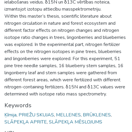
ielabošanas veidus. δ15N un δ13C vērtības noteica,
izmantojot izotopu attiecību masspektrometriju.
Within this master’s thesis, scientific literature about
nitrogen circulation in nature and forest ecosystem and
different factor effects on nitrogen changes and nitrogen
isotope ratio changes in trees, lingonberries and blueberries
was explored. In the experimental part, nitrogen fertilizer
effects on the nitrogen isotopes in pine trees, blueberries
and lingonberries were explored. For this experiment, 51
pine tree needle samples, 16 blueberry stem samples, 16
lingonberry leaf and stem samples were gathered from
different forest areas, which were fertilized with different
nitrogen-containing fertilizers. δ15N and δ13C values were
determined with isotope ratio mass spectrometry.
Keywords
Ķīmija
,
PRIEŽU SKUJAS
,
MELLENES
,
BRŪKLENES
,
SLĀPEKĻA APRITE
,
SLĀPEKĻA MĒSLOJUMS