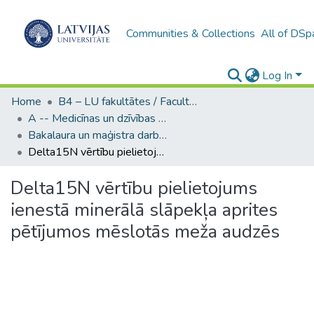
Communities & Collections
All of DSp
Log In
Home
B4 – LU fakultātes / Faculties of the UL
A -- Medicīnas un dzīvības zinātņu fakultāte / Faculty of Medicine and Life Sciences
Bakalaura un maģistra darbi (MDZF) / Bachelor's and Master's theses
Delta15N vērtību pielietojums ienestā minerālā slāpekļa aprites pētījumos mēslotās meža audzēs
Delta15N vērtību pielietojums
ienestā minerālā slāpekļa aprites
pētījumos mēslotās meža audzēs