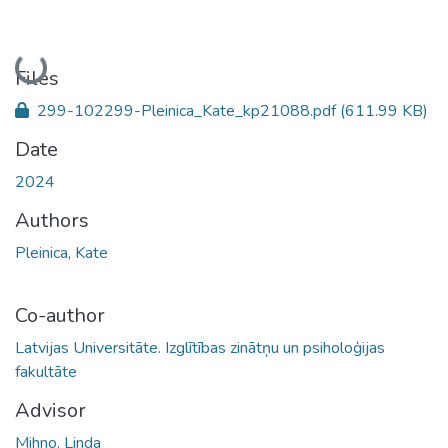
Loading...
Files
299-102299-Pleinica_Kate_kp21088.pdf
(611.99 KB)
Date
2024
Authors
Pleinica, Kate
Co-author
Latvijas Universitāte. Izglītības zinātņu un psiholoģijas
fakultāte
Advisor
Mihno, Linda