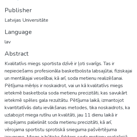
Publisher
Latvijas Universitāte
Language
lav
Abstract
Kvalitatīvs miegs sportista dzīvē ir ļoti svarīgs. Tas ir
nepieciešams profesionāla basketbolista labsajūtai, fiziskajai
un mentālajai veselībai, kā arī, soda metienu realizēšanai.
Pētījuma mērķis ir noskaidrot, vai un kā kvalitatīvs miegs
ietekmē basketbola soda metienu precizitāti, kas savukārt
ietekmē spēles gala rezultātu. Pētījuma laikā, izmantojot
kvantitatīvās datu ievākšanas metodes, tika noskaidrots, ka
uzlabojot miega rutīnu un kvalitāti, jau 11 dienu laikā ir
iespējams palielināt soda metienu precizitāti, kā arī,
vērojama sportistu sprotiskā snieguma pašvērtējuma
izaugsme. Miegs ir būtisks faktors soda metienu realizācijā.