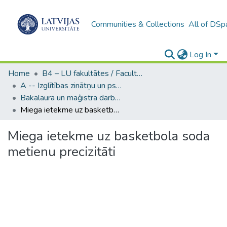
Communities & Collections
All of DSp
Log In
Home
B4 – LU fakultātes / Faculties of the UL
A -- Izglītības zinātņu un psiholoģijas fakultāte / Faculty of Education Sciences and Psychology
Bakalaura un maģistra darbi (PPMF) / Bachelor's and Master's theses
Miega ietekme uz basketbola soda metienu precizitāti
Miega ietekme uz basketbola soda
metienu precizitāti