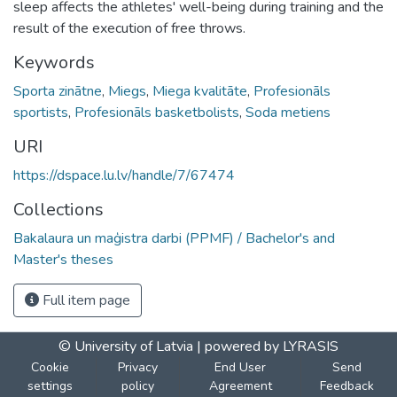
sleep affects the athletes' well-being during training and the
result of the execution of free throws.
Keywords
Sporta zinātne
,
Miegs
,
Miega kvalitāte
,
Profesionāls
sportists
,
Profesionāls basketbolists
,
Soda metiens
URI
https://dspace.lu.lv/handle/7/67474
Collections
Bakalaura un maģistra darbi (PPMF) / Bachelor's and
Master's theses
Full item page
© University of Latvia |
powered by LYRASIS
Cookie
Privacy
End User
Send
settings
policy
Agreement
Feedback