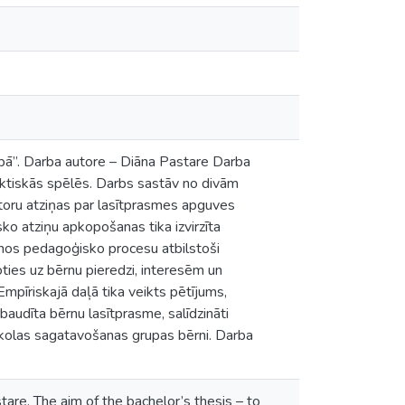
ā”. Darba autore – Diāna Pastare Darba
daktiskās spēlēs. Darbs sastāv no divām
utoru atziņas par lasītprasmes apguves
ko atziņu apkopošanas tika izvirzīta
lānos pedagoģisko procesu atbilstoši
ties uz bērnu pieredzi, interesēm un
Empīriskajā daļā tika veikts pētījums,
baudīta bērnu lasītprasme, salīdzināti
sskolas sagatavošanas grupas bērni. Darba
tare. The aim of the bachelor’s thesis – to