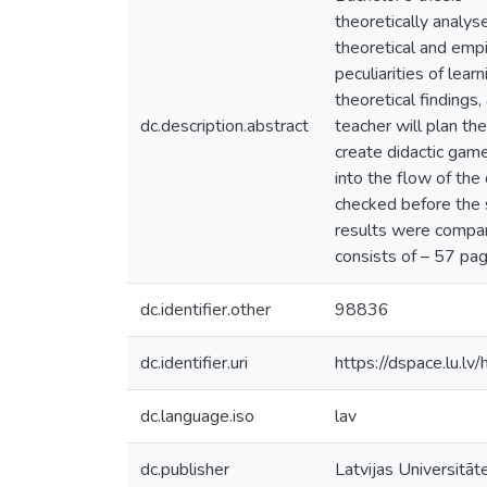
theoretically analyse
theoretical and empi
peculiarities of lear
theoretical findings
dc.description.abstract
teacher will plan th
create didactic game
into the flow of the
checked before the s
results were compare
consists of – 57 pag
dc.identifier.other
98836
dc.identifier.uri
https://dspace.lu.l
dc.language.iso
lav
dc.publisher
Latvijas Universitāt