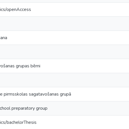
tics/openAccess
šana
ošanas grupas bērni
e pirmsskolas sagatavošanas grupā
school preparatory group
ics/bachelorThesis