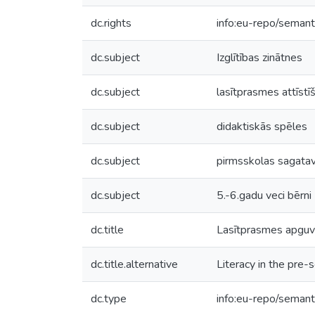
dc.rights
info:eu-repo/seman
dc.subject
Izglītības zinātnes
dc.subject
lasītprasmes attīstī
dc.subject
didaktiskās spēles
dc.subject
pirmsskolas sagatav
dc.subject
5.-6.gadu veci bērni
dc.title
Lasītprasmes apguv
dc.title.alternative
Literacy in the pre-
dc.type
info:eu-repo/semant