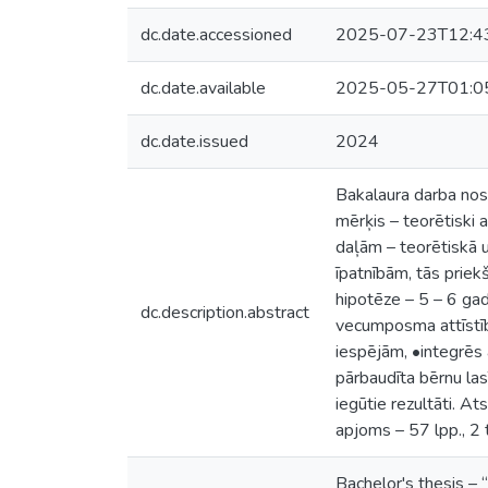
dc.date.accessioned
2025-07-23T12:4
dc.date.available
2025-05-27T01:0
dc.date.issued
2024
Bakalaura darba no
mērķis – teorētiski 
daļām – teorētiskā u
īpatnībām, tās priek
hipotēze – 5 – 6 gad
dc.description.abstract
vecumposma attīstīb
iespējām, •integrēs 
pārbaudīta bērnu las
iegūtie rezultāti. A
apjoms – 57 lpp., 2 t
Bachelor's thesis – 