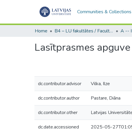
Communities & Collections
Home
B4 – LU fakultātes / Faculties of the UL
Lasītprasmes apguve
dc.contributor.advisor
Vilka, Ilze
dc.contributor.author
Pastare, Diāna
dc.contributor.other
Latvijas Universitāte
dc.date.accessioned
2025-05-27T01:0