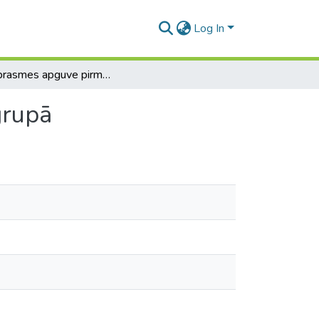
Log In
Lasītprasmes apguve pirmsskolas sagatavošanas grupā
grupā