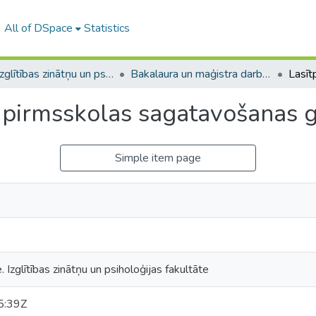
All of DSpace
Statistics
A -- Izglītības zinātņu un psiholoģijas fakultāte / Faculty of Education Sciences and Psychology
Bakalaura un maģistra darbi (PPMF) / Bachelor's and Master's theses
 pirmsskolas sagatavošanas 
Simple item page
. Izglītības zinātņu un psiholoģijas fakultāte
5:39Z