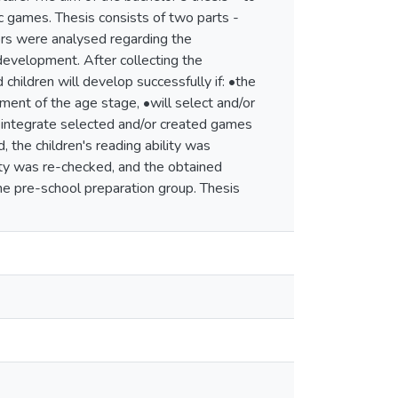
ctic games. Thesis consists of two parts -
thors were analysed regarding the
s development. After collecting the
 children will develop successfully if: •the
ment of the age stage, •will select and/or
ll integrate selected and/or created games
, the children's reading ability was
lity was re-checked, and the obtained
he pre-school preparation group. Thesis