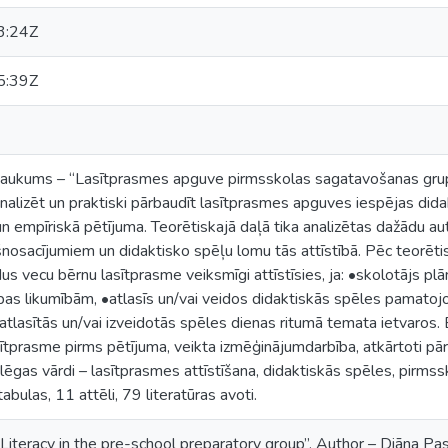
3:24Z
5:39Z
saukums – “Lasītprasmes apguve pirmsskolas sagatavošanas grup
analizēt un praktiski pārbaudīt lasītprasmes apguves iespējas di
n empīriskā pētījuma. Teorētiskajā daļā tika analizētas dažādu a
šnosacījumiem un didaktisko spēļu lomu tās attīstībā. Pēc teorētis
us vecu bērnu lasītprasme veiksmīgi attīstīsies, ja: •skolotājs p
as likumībām, •atlasīs un/vai veidos didaktiskās spēles pamatojo
atlasītās un/vai izveidotās spēles dienas ritumā temata ietvaros. 
ītprasme pirms pētījuma, veikta izmēģinājumdarbība, atkārtoti pār
tslēgas vārdi – lasītprasmes attīstīšana, didaktiskās spēles, pirm
abulas, 11 attēli, 79 literatūras avoti.
“Literacy in the pre-school preparatory group”. Author – Diāna Pas