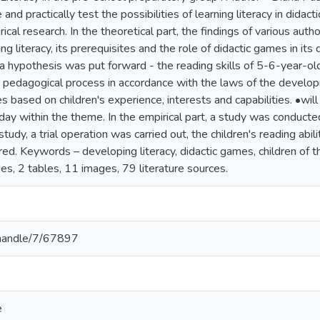
 and practically test the possibilities of learning literacy in dida
rical research. In the theoretical part, the findings of various au
ning literacy, its prerequisites and the role of didactic games in it
, a hypothesis was put forward - the reading skills of 5-6-year-old
e pedagogical process in accordance with the laws of the develop
s based on children's experience, interests and capabilities. •wi
 day within the theme. In the empirical part, a study was conducted
tudy, a trial operation was carried out, the children's reading abi
d. Keywords – developing literacy, didactic games, children of t
es, 2 tables, 11 images, 79 literature sources.
v/handle/7/67897
e