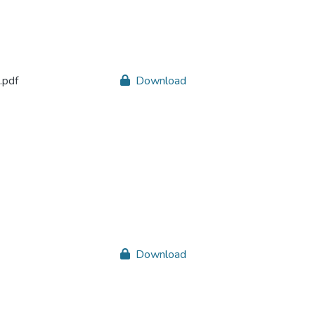
.pdf
Download
Download