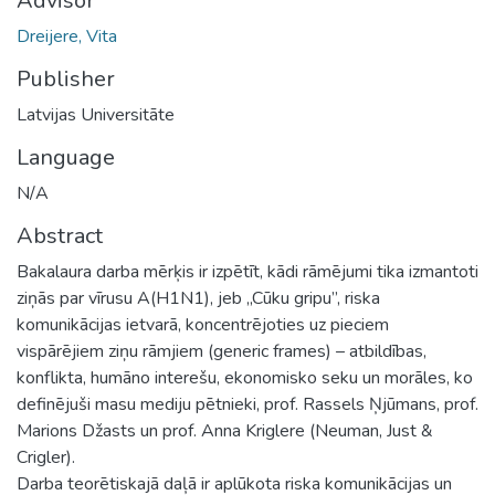
Advisor
Dreijere, Vita
Publisher
Latvijas Universitāte
Language
N/A
Abstract
Bakalaura darba mērķis ir izpētīt, kādi rāmējumi tika izmantoti
ziņās par vīrusu A(H1N1), jeb „Cūku gripu”, riska
komunikācijas ietvarā, koncentrējoties uz pieciem
vispārējiem ziņu rāmjiem (generic frames) – atbildības,
konflikta, humāno interešu, ekonomisko seku un morāles, ko
definējuši masu mediju pētnieki, prof. Rassels Ņjūmans, prof.
Marions Džasts un prof. Anna Kriglere (Neuman, Just &
Crigler).
Darba teorētiskajā daļā ir aplūkota riska komunikācijas un