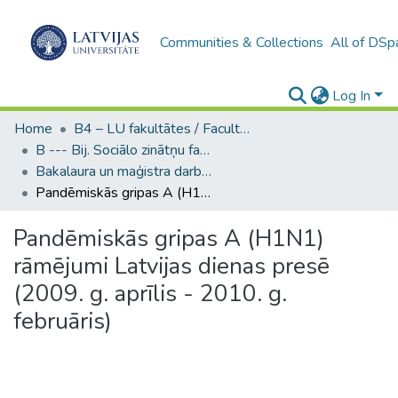
Communities & Collections
All of DSp
Log In
Home
B4 – LU fakultātes / Faculties of the UL
B --- Bij. Sociālo zinātņu fakultātes noslēguma darbi / Faculty of Social Sciences - Graduate works
Bakalaura un maģistra darbi (SZF) / Bachelor's and Master's theses
Pandēmiskās gripas A (H1N1) rāmējumi Latvijas dienas presē (2009. g. aprīlis - 2010. g. februāris)
Pandēmiskās gripas A (H1N1)
rāmējumi Latvijas dienas presē
(2009. g. aprīlis - 2010. g.
februāris)