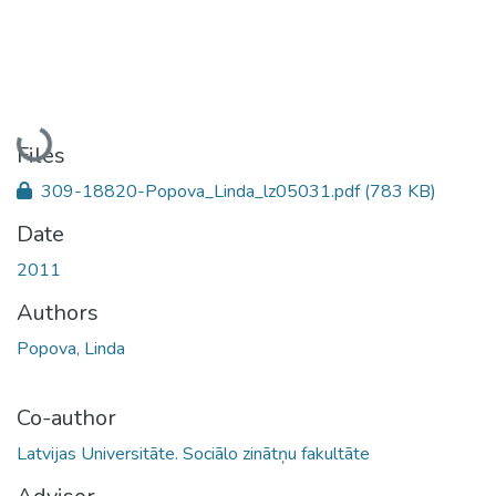
Loading...
Files
309-18820-Popova_Linda_lz05031.pdf
(783 KB)
Date
2011
Authors
Popova, Linda
Co-author
Latvijas Universitāte. Sociālo zinātņu fakultāte