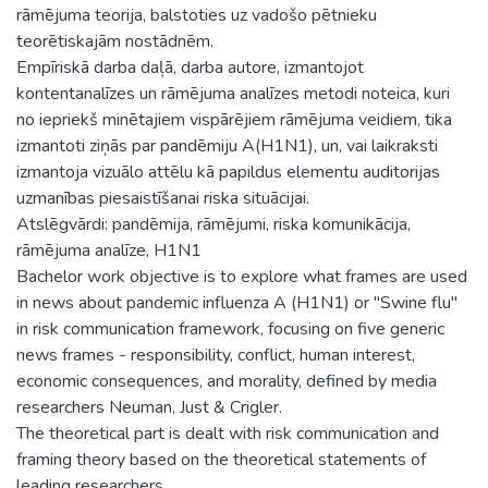
rāmējuma teorija, balstoties uz vadošo pētnieku
teorētiskajām nostādnēm.
Empīriskā darba daļā, darba autore, izmantojot
kontentanalīzes un rāmējuma analīzes metodi noteica, kuri
no iepriekš minētajiem vispārējiem rāmējuma veidiem, tika
izmantoti ziņās par pandēmiju A(H1N1), un, vai laikraksti
izmantoja vizuālo attēlu kā papildus elementu auditorijas
uzmanības piesaistīšanai riska situācijai.
Atslēgvārdi: pandēmija, rāmējumi, riska komunikācija,
rāmējuma analīze, H1N1
Bachelor work objective is to explore what frames are used
in news about pandemic influenza A (H1N1) or "Swine flu"
in risk communication framework, focusing on five generic
news frames - responsibility, conflict, human interest,
economic consequences, and morality, defined by media
researchers Neuman, Just & Crigler.
The theoretical part is dealt with risk communication and
framing theory based on the theoretical statements of
leading researchers.