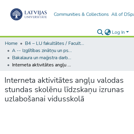
Communities & Collections
All of DSp
Log In
Home
B4 – LU fakultātes / Faculties of the UL
A -- Izglītības zinātņu un psiholoģijas fakultāte / Faculty of Education Sciences and Psychology
Bakalaura un maģistra darbi (PPMF) / Bachelor's and Master's theses
Interneta aktivitātes angļu valodas stundas skolēnu līdzskaņu izrunas uzlabošanai vidusskolā
Interneta aktivitātes angļu valodas
stundas skolēnu līdzskaņu izrunas
uzlabošanai vidusskolā