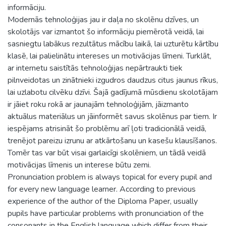
informāciju.
Modernās tehnoloģijas jau ir daļa no skolēnu dzīves, un
skolotājs var izmantot šo informāciju piemērotā veidā, lai
sasniegtu labākus rezultātus mācību laikā, lai uzturētu kārtību
klasē, lai palielinātu intereses un motivācijas līmeni. Turklāt,
ar internetu saistītās tehnoloģijas nepārtraukti tiek
pilnveidotas un zinātnieki izgudros daudzus citus jaunus rīkus,
lai uzlabotu cilvēku dzīvi. Šajā gadījumā mūsdienu skolotājam
ir jāiet roku rokā ar jaunajām tehnoloģijām, jāizmanto
aktuālus materiālus un jāinformēt savus skolēnus par tiem. Ir
iespējams atrisināt šo problēmu arī ļoti tradicionālā veidā,
trenējot pareizu izrunu ar atkārtošanu un kasešu klausīšanos.
Tomēr tas var būt visai garlaicīgi skolēniem, un tādā veidā
motivācijas līmenis un interese būtu zemi.
Pronunciation problem is always topical for every pupil and
for every new language learner. According to previous
experience of the author of the Diploma Paper, usually
pupils have particular problems with pronunciation of the
consonants in the English language which differ from their