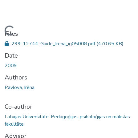
Loading...
Files
299-12744-Gaide_Irena_ig05008.pdf
(470.65 KB)
Date
2009
Authors
Pavlova, Irēna
Co-author
Latvijas Universitāte. Pedagoģijas, psiholoģijas un mākslas
fakultāte
Advisor