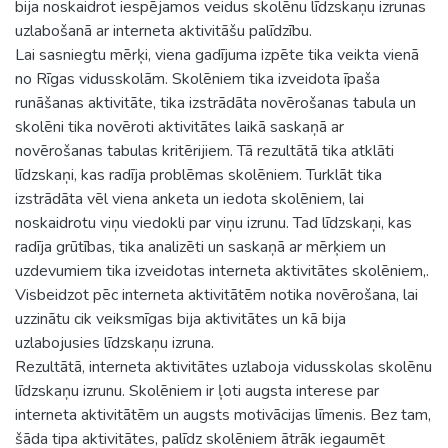
bija noskaidrot iespējamos veidus skolēnu līdzskaņu izrunas
uzlabošanā ar interneta aktivitāšu palīdzību.
Lai sasniegtu mērķi, viena gadījuma izpēte tika veikta vienā
no Rīgas vidusskolām. Skolēniem tika izveidota īpaša
runāšanas aktivitāte, tika izstrādāta novērošanas tabula un
skolēni tika novēroti aktivitātes laikā saskaņā ar
novērošanas tabulas kritērijiem. Tā rezultātā tika atklāti
līdzskaņi, kas radīja problēmas skolēniem. Turklāt tika
izstrādāta vēl viena anketa un iedota skolēniem, lai
noskaidrotu viņu viedokli par viņu izrunu. Tad līdzskaņi, kas
radīja grūtības, tika analizēti un saskaņā ar mērķiem un
uzdevumiem tika izveidotas interneta aktivitātes skolēniem,.
Visbeidzot pēc interneta aktivitātēm notika novērošana, lai
uzzinātu cik veiksmīgas bija aktivitātes un kā bija
uzlabojusies līdzskaņu izruna.
Rezultātā, interneta aktivitātes uzlaboja vidusskolas skolēnu
līdzskaņu izrunu. Skolēniem ir ļoti augsta interese par
interneta aktivitātēm un augsts motivācijas līmenis. Bez tam,
šāda tipa aktivitātes, palīdz skolēniem ātrāk iegaumēt