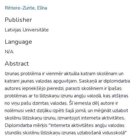
Rihtere-Zunte, Elīna
Publisher
Latvijas Universitāte
Language
N/A
Abstract
Izrunas problēma ir vienmēr aktuāla katram skolēnam un
katram jaunas valodas apguvējam. Saskaņā ar diplomdarba
autores iepriekšējo pieredzi, parasti skolēniem ir īpašas
problēmas ar to līdzskaņu izrunu angļu valodā, kas atšķiras
no viņu pašu dzimtas valodas. Šī iemesla dēļ autore ir
nolēmusi veikt dziļāku izpēti šajā jomā, un mēģināt uzlabot
skolēnu līdzskaņu izrunu, izmantojot interneta aktivitātes.
Diplomdarba mērķis "Interneta aktivitātes angļu valodas
stundās skolēnu līdzskaņu izrunas uzlabošanā vidusskolā"