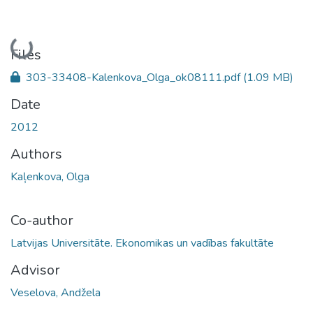
Loading...
Files
303-33408-Kalenkova_Olga_ok08111.pdf
(1.09 MB)
Date
2012
Authors
Kaļenkova, Olga
Co-author
Latvijas Universitāte. Ekonomikas un vadības fakultāte
Advisor
Veselova, Andžela