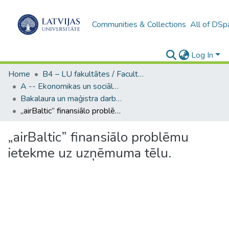
Communities & Collections
All of DSp
Log In
Home
B4 – LU fakultātes / Faculties of the UL
A -- Ekonomikas un sociālo zinātņu fakultāte / Faculty of Economics and Social Sciences
Bakalaura un maģistra darbi (ESZF) / Bachelor's and Master's theses
„airBaltic” finansiālo problēmu ietekme uz uzņēmuma tēlu.
„airBaltic” finansiālo problēmu
ietekme uz uzņēmuma tēlu.