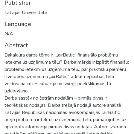
Publisher
Latvijas Universitāte
Language
N/A
Abstract
Bakalaura darba tēma ir „„airBaltic” finansiālo problēmu
ietekme uz uzņēmuma tēlu”. Darba mērķis ir izpētīt finansiālo
problēmu ietekmi uz uzņēmuma tēlu, par praktisku piemēru
izvēloties uzņēmumu „airBaltic”, atklāt nepilnības tēla
veidošanā krīzes situācijā un sniegt priekšlikumus tā
uzlabošanai.
Darbs sastāv no četrām nodaļām – pirmās divas ir
teorētiskas nodaļas. Darba trešajā nodaļā autore analizē
Latvijas Republikas nacionālās aviokompānijas „airBaltic”
ārējo problēmu ietekmi uz uzņēmuma tēlu, pamatojoties uz
apkopotu informāciju pirmās divās nodaļās. Autore izstrādā
patstāvīgu pētījumu anketēšanas veidā, lai novērtētu