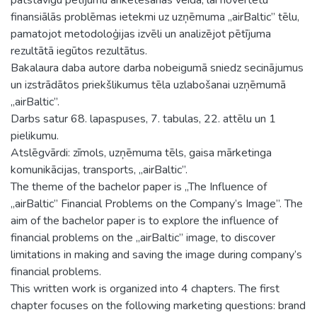
finansiālās problēmas ietekmi uz uzņēmuma „airBaltic” tēlu,
pamatojot metodoloģijas izvēli un analizējot pētījuma
rezultātā iegūtos rezultātus.
Bakalaura daba autore darba nobeigumā sniedz secinājumus
un izstrādātos priekšlikumus tēla uzlabošanai uzņēmumā
„airBaltic”.
Darbs satur 68. lapaspuses, 7. tabulas, 22. attēlu un 1
pielikumu.
Atslēgvārdi: zīmols, uzņēmuma tēls, gaisa mārketinga
komunikācijas, transports, „airBaltic”.
The theme of the bachelor paper is „The Influence of
„airBaltic” Financial Problems on the Company’s Image”. The
aim of the bachelor paper is to explore the influence of
financial problems on the „airBaltic” image, to discover
limitations in making and saving the image during company’s
financial problems.
This written work is organized into 4 chapters. The first
chapter focuses on the following marketing questions: brand