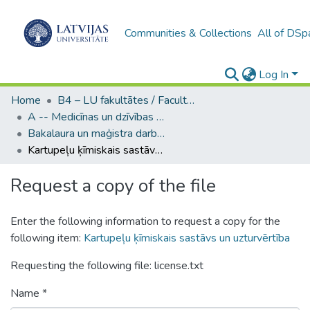
Communities & Collections
All of DSp
Log In
Home
B4 – LU fakultātes / Faculties of the UL
A -- Medicīnas un dzīvības zinātņu fakultāte / Faculty of Medicine and Life Sciences
Bakalaura un maģistra darbi (MDZF) / Bachelor's and Master's theses
Kartupeļu ķīmiskais sastāvs un uzturvērtība
Request a copy of the file
Enter the following information to request a copy for the
following item:
Kartupeļu ķīmiskais sastāvs un uzturvērtība
Requesting the following file: license.txt
Name *