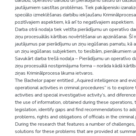
darbību, operatīvo darbību un pierādījumu saturu un dažād
jautājumiem saistītas problēmas. Tiek pakāpeniski izanali
speciālo izmeklēšanas darbību iekļaušanu Kriminālprocesa 
pozitīvajiem aspektiem, kā arī to negatīvajiem aspektiem.
Darba otrā nodaļa tiek veltīta pierādījumu un operatīvo da
ziņu procesuālās kārtības novērtēšanai un apzināšanai. Šī 
jautājumus par pierādījumu un ziņu iegūšanas pamatu, kā ar
un ziņu iegūšanas subjektiem, to tiesībām, pienākumiem 
Savukārt darba trešā nodaļa – Pierādījumu un operatīvo da
ziņu procesuālā nostiprinājuma forma – norāda kādā kārtīb
ziņas Kriminālprocesa likuma ietvaros.
The Bachelor paper entitled „Aquired intelligence and evi
operational activities in criminal procedures’’ is to explore
activities and special investigative activity’s, and difere
the use of information, obtained during these operations, t
legislation, identify gaps and find recommendations to a
problems, rights and obligations of officials in the criminal
During the research that features a number of challenges,
solutions for these problems that are provided at summar