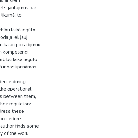
as ar šiem
zēts jautājums par
likumā, to
rbību laikā iegūto
nodaļa iekļauj
ī kā arī pierādījumu
un kompetenci.
rbību laikā iegūto
ā ir nostiprināmas
dence during
 the operational
nces between them,
heir regulatory
ddress these
 procedure.
 author finds some
y of the work.