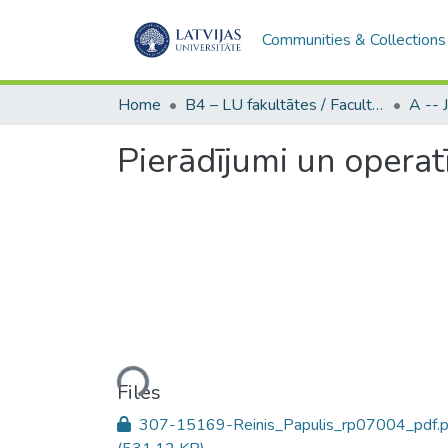
Communities & Collections
Home
B4 – LU fakultātes / Faculties of the UL
Pierādījumi un operat
Loading...
Files
307-15169-Reinis_Papulis_rp07004_pdf.p