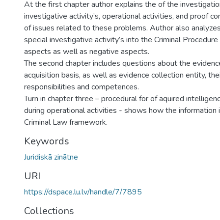
At the first chapter author explains the of the investigatio
investigative activity’s, operational activities, and proof c
of issues related to these problems. Author also analyzes 
special investigative activity’s into the Criminal Procedure
aspects as well as negative aspects.
The second chapter includes questions about the evidenc
acquisition basis, as well as evidence collection entity, thei
responsibilities and competences.
Turn in chapter three – procedural for of aquired intellige
during operational activities - shows how the information 
Criminal Law framework.
Keywords
Juridiskā zinātne
URI
https://dspace.lu.lv/handle/7/7895
Collections