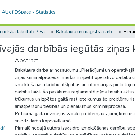
All of DSpace
Statistics
A -- Juridiskā fakultāte / Faculty of Law
Bakalaura un maģistra darbi (JF) / Bachelor's and Master's theses
īvajās darbībās iegūtās ziņas
Abstract
Bakalaura darba ar nosaukumu „Pierādījumi un operatīvajā
ziņas kriminālprocesā” mērķis ir izpētīt operatīvo darbību 
izmeklēšanas darbību atšķirības un informācijas pielietoju
darbību laikā, šo pasākumu reglamentējošos tiesību aktus
trūkumus un izpētes gaitā rast ieteikumus šo problēmu risi
amatpersonu tiesības un pienākumus kriminālprocesā.
Pētījuma gaitā iezīmējās vairāki problēmjautājumi, kuru ri
sniedz darba kopsavilkumā.
df
Pirmajā nodaļā autors izskaidro izmeklēšanas darbību, sp