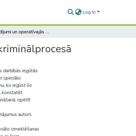
Log In
Pierādījumi un operatīvajās darbībās iegūtās ziņas kriminālprocesā
 kriminālprocesā
s darbībās iegūtās
un speciālo
mu, ko iegūst šo
, konstatēt
nāšanā, izpētīt
sinājumus autors
eciālo izmeklēšanas