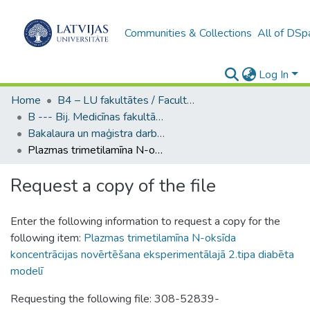
Communities & Collections
All of DSp
Log In
Home
B4 – LU fakultātes / Faculties of the UL
B --- Bij. Medicīnas fakultātes studentu noslēguma darbi / Faculty of Medicine - Graduate works
Bakalaura un maģistra darbi (MF) / Bachelor's and Master's theses
Plazmas trimetilamīna N-oksīda koncentrācijas novērtēšana eksperimentālajā 2.tipa diabēta modelī
Request a copy of the file
Enter the following information to request a copy for the
following item:
Plazmas trimetilamīna N-oksīda
koncentrācijas novērtēšana eksperimentālajā 2.tipa diabēta
modelī
Requesting the following file: 308-52839-