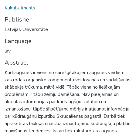
Kukuļs, Imants
Publisher
Latvijas Universitāte
Language
lav
Abstract
Kūdraugsnes ir viens no sarežģītākajiem augsnes veidiem,
kas rodas organisko komponentu veidošanās un sadalīšanās
skābekļa trūkuma, mitrā vidē. Tāpēc viena no lielākajām
problēmām ir tādu zemju pamēšana. Nav pieejamas un
aktuālas informācijas par kūdraugšņu izplatību un
izmantošanu, tāpēc šī pētījuma mērķis ir atjaunot informāciju
par kūdraugšņu izplatību Skrudalienas pagastā. Darbā tiek
aprakstītas lauksaimniecībā izmantojamo kūdraugšņu platību
mainīšanas tendences, kā arī tiek raksturotas augsnes