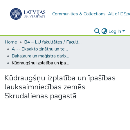
Communities & Collections
All of DSp
Log In
Home
B4 – LU fakultātes / Faculties of the UL
A -- Eksakto zinātņu un tehnoloģiju fakultāte / Faculty of Science and Technology
Bakalaura un maģistra darbi (EZTF) / Bachelor's and Master's theses
Kūdraugšņu izplatība un īpašības lauksaimniecības zemēs Skrudalienas pagastā
Kūdraugšņu izplatība un īpašības
lauksaimniecības zemēs
Skrudalienas pagastā