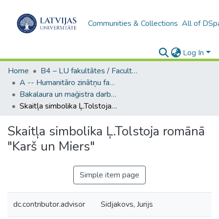
Communities & Collections
All of DSp
Log In
Home
B4 – LU fakultātes / Faculties of the UL
A -- Humanitāro zinātņu fakultāte / Faculty of Humanities
Bakalaura un maģistra darbi (HZF) / Bachelor's and Master's theses
Skaitļa simbolika Ļ.Tolstoja romānā "Karš un Miers"
Skaitļa simbolika Ļ.Tolstoja romānā
"Karš un Miers"
Simple item page
dc.contributor.advisor
Sidjakovs, Jurijs