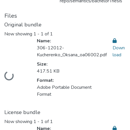
repo/semantics/bachelorThesis
Files
Original bundle
Now showing
1 - 1 of 1
Name:
306-12012-
Down
Kucherenko_Oksana_oa06002.pdf
load
Size:
417.51 KB
Loading...
Format:
Adobe Portable Document
Format
License bundle
Now showing
1 - 1 of 1
Name: