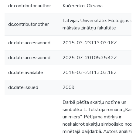
dc.contributor.author
Kučerenko, Oksana
Latvijas Universitāte. Filoloģijas un
dc.contributor.other
mākslas zinātņu fakultāte
dc.date.accessioned
2015-03-23T13:03:16Z
dc.date.accessioned
2025-07-20T05:35:42Z
dc.date.available
2015-03-23T13:03:16Z
dc.date.issued
2009
Darbā pētīta skaitļu nozīme un
simbolika Ļ. Tolstoja romānā „Karš
un miers”. Pētījuma mērķis ir
noskaidrot skaitļu simbolisko nozīm
minētajā daiļdarbā. Autors analizē