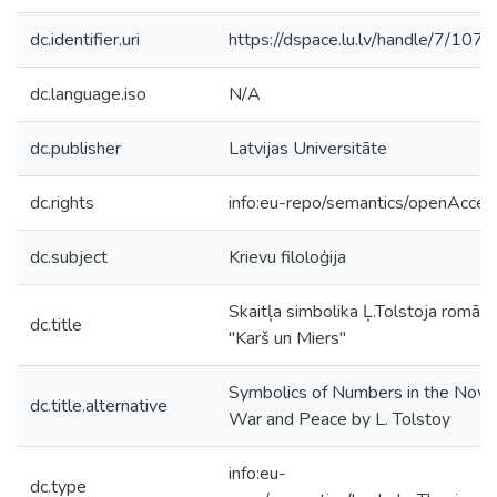
dc.identifier.uri
https://dspace.lu.lv/handle/7/107
dc.language.iso
N/A
dc.publisher
Latvijas Universitāte
dc.rights
info:eu-repo/semantics/openAcces
dc.subject
Krievu filoloģija
Skaitļa simbolika Ļ.Tolstoja romān
dc.title
"Karš un Miers"
Symbolics of Numbers in the Nove
dc.title.alternative
War and Peace by L. Tolstoy
info:eu-
dc.type