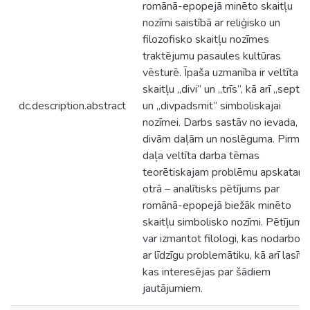
romānā-epopejā minēto skaitļu
nozīmi saistībā ar reliģisko un
filozofisko skaitļu nozīmes
traktējumu pasaules kultūras
vēsturē. Īpaša uzmanība ir veltīta
skaitļu „divi” un „trīs”, kā arī „septiņ
dc.description.abstract
un „divpadsmit” simboliskajai
nozīmei. Darbs sastāv no ievada,
divām daļām un noslēguma. Pirmā
daļa veltīta darba tēmas
teorētiskajam problēmu apskatam,
otrā – analītisks pētījums par
romānā-epopejā biežāk minēto
skaitļu simbolisko nozīmi. Pētījumu
var izmantot filologi, kas nodarboja
ar līdzīgu problemātiku, kā arī lasītāj
kas interesējas par šādiem
jautājumiem.