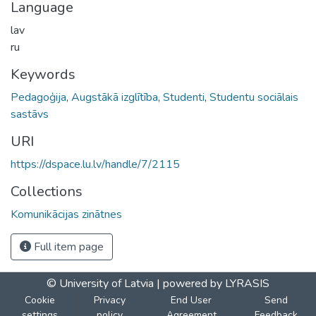
Language
lav
ru
Keywords
Pedagoģija
,
Augstākā izglītība
,
Studenti
,
Studentu sociālais
sastāvs
URI
https://dspace.lu.lv/handle/7/2115
Collections
Komunikācijas zinātnes
Full item page
© University of Latvia |
powered by LYRASIS
Cookie
Privacy
End User
Send
settings
policy
Agreement
Feedback