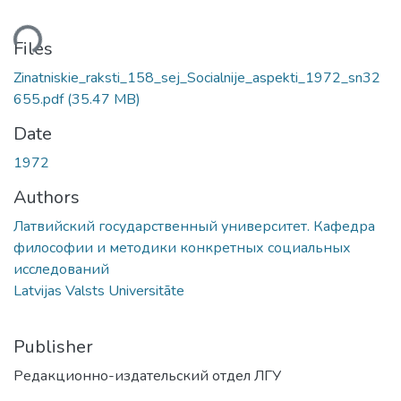
ding...
Files
Zinatniskie_raksti_158_sej_Socialnije_aspekti_1972_sn32
655.pdf
(35.47 MB)
Date
1972
Authors
Латвийский государственный университет. Кафедра
философии и методики конкретных социальных
исследований
Latvijas Valsts Universitāte
Publisher
Редакционно-издательский отдел ЛГУ