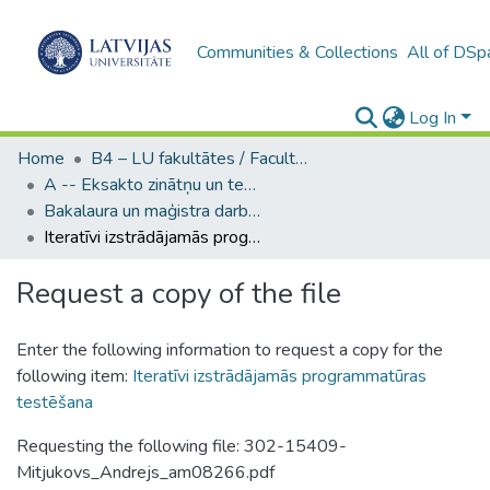
Communities & Collections
All of DSp
Log In
Home
B4 – LU fakultātes / Faculties of the UL
A -- Eksakto zinātņu un tehnoloģiju fakultāte / Faculty of Science and Technology
Bakalaura un maģistra darbi (EZTF) / Bachelor's and Master's theses
Iteratīvi izstrādājamās programmatūras testēšana
Request a copy of the file
Enter the following information to request a copy for the
following item:
Iteratīvi izstrādājamās programmatūras
testēšana
Requesting the following file: 302-15409-
Mitjukovs_Andrejs_am08266.pdf