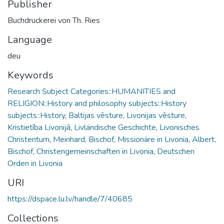
Publisher
Buchdruckerei von Th. Ries
Language
deu
Keywords
Research Subject Categories::HUMANITIES and
RELIGION::History and philosophy subjects::History
subjects::History
,
Baltijas vēsture
,
Livonijas vēsture
,
Kristietība Livonijā
,
Livländische Geschichte
,
Livonisches
Christentum
,
Meinhard, Bischof
,
Missionäre in Livonia
,
Albert,
Bischof
,
Christengemeinschaften in Livonia
,
Deutschen
Orden in Livonia
URI
https://dspace.lu.lv/handle/7/40685
Collections