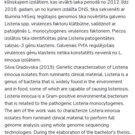
klīniskajiem izolātiem, kas ievākti laika periodā no 2012. līdz
2018. gadam, un no kuriem izdalīta DNS, tika sekvenēti ar
Illumina MiSeq. Iegūtajos genomos tika novērtēta galveno
Listeria spp. virulences faktoru klātbūtne, salīdzinot ar
patogēnās L. monocytogenes virulences faktoriem. Piecos
izolātos tika identificētas pilna Listeria patogenitātes
saliņas-3 gēnu klasteris. Galvenais PrfA regulējošais
virulences gēnu klasteris netika konstatēts nevienā no L.
innocua izolātiem.
Silva Gradovska (2019): Genetic characterization of Listeria
innocua isolates from ruminants clinical material. Listeria is a
genus of bacteria that is widely found in the environment
and in food, some of which are capable of causing listeriosis.
Listeria innocua is a Gram-positive environmental bacterium
that is related to the pathogenic Listeria monocytogenes.
The aim of the work was to characterize Listera innocua
isolates from ruminant clinical material to perform full
genome analysis using whole genome sequencing
technologies. During the elaboration of the bachelor's thesis,