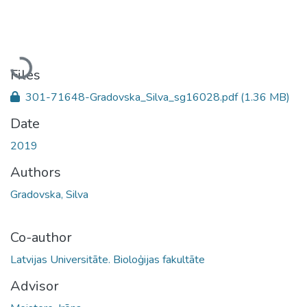
Loading...
Files
301-71648-Gradovska_Silva_sg16028.pdf
(1.36 MB)
Date
2019
Authors
Gradovska, Silva
Co-author
Latvijas Universitāte. Bioloģijas fakultāte
Advisor