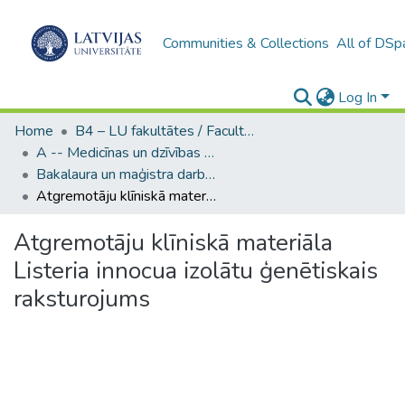
Communities & Collections
All of DSp
Log In
Home
B4 – LU fakultātes / Faculties of the UL
A -- Medicīnas un dzīvības zinātņu fakultāte / Faculty of Medicine and Life Sciences
Bakalaura un maģistra darbi (MDZF) / Bachelor's and Master's theses
Atgremotāju klīniskā materiāla Listeria innocua izolātu ģenētiskais raksturojums
Atgremotāju klīniskā materiāla
Listeria innocua izolātu ģenētiskais
raksturojums