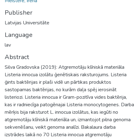
Meistere, Irēna
Publisher
Latvijas Universitāte
Language
lav
Abstract
Silva Gradovska (2019): Atgremotāju klīniskā materiāla
Listeria innocua izolātu ģenētiskais raksturojums. Listeria
ģints baktērijas ir plaši vidē un pārtikas produktos
sastopamas baktērijas, no kurām daļa spēj ierosināt
listeriozi. Listeria innocua ir Gram-pozitīva vides baktērija,
kas ir radniecīga patogēnajai Listeria monocytogenes. Darba
mērķis bija raksturot L. innocua izolātus, kas iegūti no
atgremotāju klīniskā materiāla un, izmantojot pilna genoma
sekvenēšanu, veikt genoma analīzi. Bakalaura darba
izstrādes laikā no 70 Listeria innocua atgremotāju