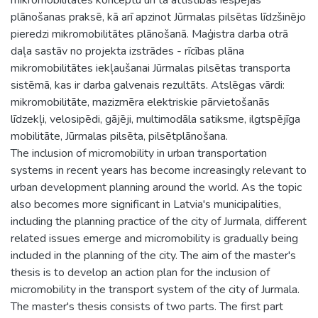
plānošanas praksē, kā arī apzinot Jūrmalas pilsētas līdzšinējo
pieredzi mikromobilitātes plānošanā. Maģistra darba otrā
daļa sastāv no projekta izstrādes - rīcības plāna
mikromobilitātes iekļaušanai Jūrmalas pilsētas transporta
sistēmā, kas ir darba galvenais rezultāts. Atslēgas vārdi:
mikromobilitāte, mazizmēra elektriskie pārvietošanās
līdzekļi, velosipēdi, gājēji, multimodāla satiksme, ilgtspējīga
mobilitāte, Jūrmalas pilsēta, pilsētplānošana.
The inclusion of micromobility in urban transportation
systems in recent years has become increasingly relevant to
urban development planning around the world. As the topic
also becomes more significant in Latvia's municipalities,
including the planning practice of the city of Jurmala, different
related issues emerge and micromobility is gradually being
included in the planning of the city. The aim of the master's
thesis is to develop an action plan for the inclusion of
micromobility in the transport system of the city of Jurmala.
The master's thesis consists of two parts. The first part