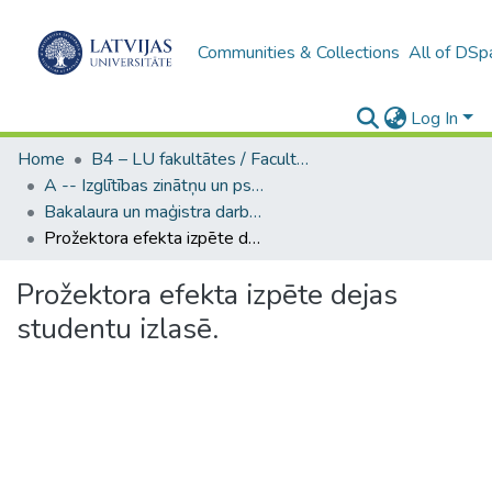
Communities & Collections
All of DSp
Log In
Home
B4 – LU fakultātes / Faculties of the UL
A -- Izglītības zinātņu un psiholoģijas fakultāte / Faculty of Education Sciences and Psychology
Bakalaura un maģistra darbi (PPMF) / Bachelor's and Master's theses
Prožektora efekta izpēte dejas studentu izlasē.
Prožektora efekta izpēte dejas
studentu izlasē.