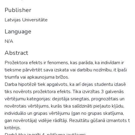
Publisher
Latvijas Universitāte
Language
N/A
Abstract
Prožektora efekts ir fenomens, kas parāda, ka indivīdam ir
tieksme pārvērtēt sava izskata vai darbību nozīmību, it īpaši
triumfa vai apkaunojuma brīžos.
Darba hipotēzē tiek apgalvots, ka arī dejas studentu izlasē
tiks novērots prožektora efekts. Tika izvirzītas 3 galvenās
vērtējumu kategorijas: dejotāja sniegtais, prognozētais un
novērotais vērtējums, kurās tika salīdzināti pieļauto kļūdu,
individuālo un grupas vērtējumu (gan no grupas skatījuma,
gan novērotāja) vidējie rādītāji. Rezultātu gūšanā izmantots t
kritērijs.
Darbā tika izvirzīti 4. pētījuma jautājumi: