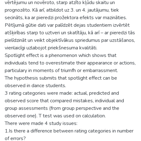
vērtējumu un novēroto, starp atzīto kļūdu skaitu un
prognozēto. Kā arī, atbildot uz 3. un 4. jautājumu, tiek
secināts, ka ar pieredzi prožektora efekts var mazināties.
Pētījumā gūtie dati var palīdzēt dejas studentiem izvērtēt
atšķirības starp to uztveri un skatītāju, kā arī – ar pieredzi tās
pielīdzināt un veikt objektīvākus spriedumus par uzstāšanos,
vienlaicīgi uzlabojot priekšnesuma kvalitāti.
Spotlight effect is a phenomenon which shows that
individuals tend to overestimate their appearance or actions,
particulary in moments of triumfh or embarrassment.
The hypothesis submits that spotlight effect can be
observed in dance students.
3 rating categories were made: actual, predicted and
observed score that compared mistakes, individual and
group assessments (from group perspective and the
observed one). T test was used on calculation.
There were made 4 study issues:
1.Is there a difference between rating categories in number
of errors?