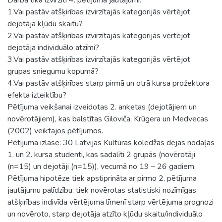
1.Vai pastāv atšķirības izvirzītajās kategorijās vērtējot
dejotāja kļūdu skaitu?
2.Vai pastāv atšķirības izvirzītajās kategorijās vērtējot
dejotāja individuālo atzīmi?
3.Vai pastāv atšķirības izvirzītajās kategorijās vērtējot
grupas sniegumu kopumā?
4.Vai pastāv atšķirības starp pirmā un otrā kursa prožektora
efekta izteiktību?
Pētījuma veikšanai izveidotas 2. anketas (dejotājiem un
novērotājiem), kas balstītas Giloviča, Krūgera un Medvecas
(2002) veiktajos pētījumos.
Pētījuma izlase: 30 Latvijas Kultūras koledžas dejas nodaļas
1. un 2. kursa studenti, kas sadalīti 2 grupās (novērotāji
(n=15) un dejotāji (n=15)), vecumā no 19 – 26 gadiem.
Pētījuma hipotēze tiek apstiprināta ar pirmo 2. pētījuma
jautājumu palīdzību: tiek novērotas statistiski nozīmīgas
atšķirības indivīda vērtējuma līmenī starp vērtējuma prognozi
un novēroto, starp dejotāja atzīto kļūdu skaitu/individuālo