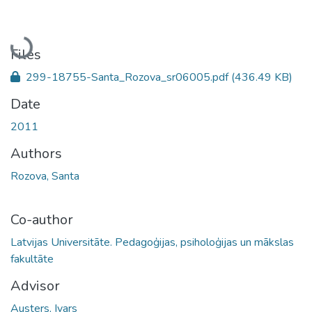
Loading...
Files
299-18755-Santa_Rozova_sr06005.pdf
(436.49 KB)
Date
2011
Authors
Rozova, Santa
Co-author
Latvijas Universitāte. Pedagoģijas, psiholoģijas un mākslas
fakultāte
Advisor
Austers, Ivars