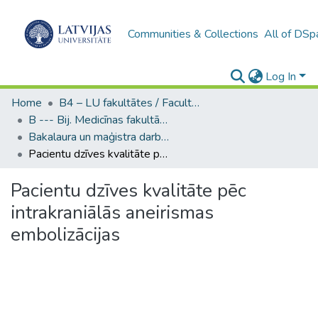
Communities & Collections
All of DSp
Log In
Home
B4 – LU fakultātes / Faculties of the UL
B --- Bij. Medicīnas fakultātes studentu noslēguma darbi / Faculty of Medicine - Graduate works
Bakalaura un maģistra darbi (MF) / Bachelor's and Master's theses
Pacientu dzīves kvalitāte pēc intrakraniālās aneirismas embolizācijas
Pacientu dzīves kvalitāte pēc
intrakraniālās aneirismas
embolizācijas