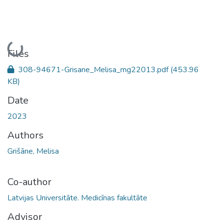
Loading...
Files
308-94671-Grisane_Melisa_mg22013.pdf
(453.96
KB)
Date
2023
Authors
Grišāne, Melisa
Co-author
Latvijas Universitāte. Medicīnas fakultāte
Advisor