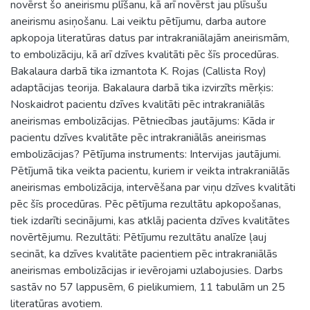
novērst šo aneirismu plīšanu, kā arī novērst jau plīsušu
aneirismu asiņošanu. Lai veiktu pētījumu, darba autore
apkopoja literatūras datus par intrakraniālajām aneirismām,
to embolizāciju, kā arī dzīves kvalitāti pēc šīs procedūras.
Bakalaura darbā tika izmantota K. Rojas (Callista Roy)
adaptācijas teorija. Bakalaura darbā tika izvirzīts mērķis:
Noskaidrot pacientu dzīves kvalitāti pēc intrakraniālās
aneirismas embolizācijas. Pētniecības jautājums: Kāda ir
pacientu dzīves kvalitāte pēc intrakraniālās aneirismas
embolizācijas? Pētījuma instruments: Intervijas jautājumi.
Pētījumā tika veikta pacientu, kuriem ir veikta intrakraniālās
aneirismas embolizācija, intervēšana par viņu dzīves kvalitāti
pēc šīs procedūras. Pēc pētījuma rezultātu apkopošanas,
tiek izdarīti secinājumi, kas atklāj pacienta dzīves kvalitātes
novērtējumu. Rezultāti: Pētījumu rezultātu analīze ļauj
secināt, ka dzīves kvalitāte pacientiem pēc intrakraniālās
aneirismas embolizācijas ir ievērojami uzlabojusies. Darbs
sastāv no 57 lappusēm, 6 pielikumiem, 11 tabulām un 25
literatūras avotiem.