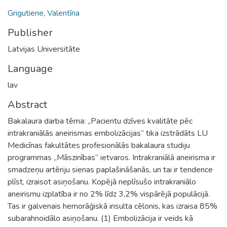
Grigutiene, Valentīna
Publisher
Latvijas Universitāte
Language
lav
Abstract
Bakalaura darba tēma: „Pacientu dzīves kvalitāte pēc
intrakraniālās aneirismas embolizācijas” tika izstrādāts LU
Medicīnas fakultātes profesionālās bakalaura studiju
programmas „Māszinības” ietvaros. Intrakraniālā aneirisma ir
smadzeņu artēriju sienas paplašināšanās, un tai ir tendence
plīst, izraisot asiņošanu. Kopējā neplīsušo intrakraniālo
aneirismu izplatība ir no 2% līdz 3,2% vispārējā populācijā.
Tas ir galvenais hemorāģiskā insulta cēlonis, kas izraisa 85%
subarahnoidālo asiņošanu. (1) Embolizācija ir veids kā