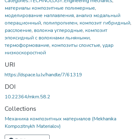
Categories::TECHNOLOGY::Engineering mechanics
,
материалы композитные полимерные
,
моделирование наплавления
,
анализ модальный
операционный
,
полипропилен
,
композит гибридный
,
расслоение
,
волокна углеродные
,
композит
эпоксидный с волокнами льняными
,
термоформование
,
композиты слоистые
,
удар
низкоскоростной
URI
https://dspace.lu.lv/handle/7/61319
DOI
10.22364/mkm.58.2
Collections
Механика композитных материалов (Mekhanika
Kompozitnykh Materialov)