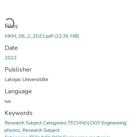
ading...
Files
MKM_58_2_2022.pdf
(12.36 MB)
Date
2022
Publisher
Latvijas Universitāte
Language
rus
Keywords
Research Subject Categories::TECHNOLOGY::Engineering
physics
,
Research Subject