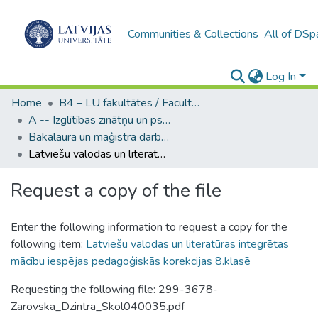
Communities & Collections
All of DSp
Log In
Home
B4 – LU fakultātes / Faculties of the UL
A -- Izglītības zinātņu un psiholoģijas fakultāte / Faculty of Education Sciences and Psychology
Bakalaura un maģistra darbi (PPMF) / Bachelor's and Master's theses
Latviešu valodas un literatūras integrētas mācību iespējas pedagoģiskās korekcijas 8.klasē
Request a copy of the file
Enter the following information to request a copy for the
following item:
Latviešu valodas un literatūras integrētas
mācību iespējas pedagoģiskās korekcijas 8.klasē
Requesting the following file: 299-3678-
Zarovska_Dzintra_Skol040035.pdf