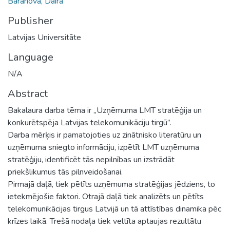
Barānova, Daira
Publisher
Latvijas Universitāte
Language
N/A
Abstract
Bakalaura darba tēma ir „Uzņēmuma LMT stratēģija un
konkurētspēja Latvijas telekomunikāciju tirgū”.
Darba mērķis ir pamatojoties uz zinātnisko literatūru un
uzņēmuma sniegto informāciju, izpētīt LMT uzņēmuma
stratēģiju, identificēt tās nepilnības un izstrādāt
priekšlikumus tās pilnveidošanai.
Pirmajā daļā, tiek pētīts uzņēmuma stratēģijas jēdziens, to
ietekmējošie faktori. Otrajā daļā tiek analizēts un pētīts
telekomunikācijas tirgus Latvijā un tā attīstības dinamika pēc
krīzes laikā. Trešā nodaļa tiek veltīta aptaujas rezultātu