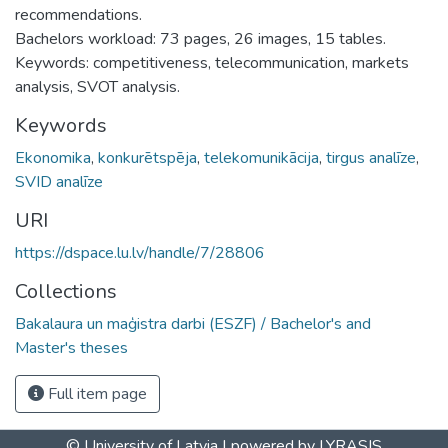
recommendations.
Bachelors workload: 73 pages, 26 images, 15 tables.
Keywords: competitiveness, telecommunication, markets
analysis, SVOT analysis.
Keywords
Ekonomika
,
konkurētspēja
,
telekomunikācija
,
tirgus analīze
,
SVID analīze
URI
https://dspace.lu.lv/handle/7/28806
Collections
Bakalaura un maģistra darbi (ESZF) / Bachelor's and
Master's theses
Full item page
© University of Latvia |
powered by LYRASIS