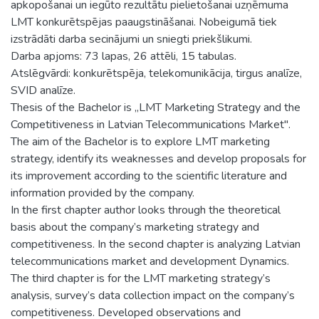
apkopošanai un iegūto rezultātu pielietošanai uzņēmuma
LMT konkurētspējas paaugstināšanai. Nobeigumā tiek
izstrādāti darba secinājumi un sniegti priekšlikumi.
Darba apjoms: 73 lapas, 26 attēli, 15 tabulas.
Atslēgvārdi: konkurētspēja, telekomunikācija, tirgus analīze,
SVID analīze.
Thesis of the Bachelor is „LMT Marketing Strategy and the
Competitiveness in Latvian Telecommunications Market".
The aim of the Bachelor is to explore LMT marketing
strategy, identify its weaknesses and develop proposals for
its improvement according to the scientific literature and
information provided by the company.
In the first chapter author looks through the theoretical
basis about the company’s marketing strategy and
competitiveness. In the second chapter is analyzing Latvian
telecommunications market and development Dynamics.
The third chapter is for the LMT marketing strategy’s
analysis, survey’s data collection impact on the company’s
competitiveness. Developed observations and