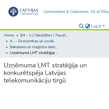
Communities & Collections
All of DSp
Log In
Home
B4 – LU fakultātes / Faculties of the UL
A -- Ekonomikas un sociālo zinātņu fakultāte / Faculty of Economics and Social Sciences
Bakalaura un maģistra darbi (ESZF) / Bachelor's and Master's theses
Uzņēmuma LMT stratēģija un konkurētspēja Latvijas telekomunikāciju tirgū
Uzņēmuma LMT stratēģija un
konkurētspēja Latvijas
telekomunikāciju tirgū