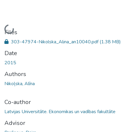
Loading...
Files
303-47974-Nikolska_Alina_an10040.pdf
(1.38 MB)
Date
2015
Authors
Nikoļska, Alīna
Co-author
Latvijas Universitāte. Ekonomikas un vadības fakultāte
Advisor