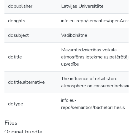
dc.publisher
Latvijas Universitāte
dc.rights
info:eu-repo/semantics/openAcces
dc.subject
Vadībzinātne
Mazumtirdzniecības veikala
dc.title
atmosfēras ietekme uz patērētāju
uzvedību
The influence of retail store
dc.title.alternative
atmosphere on consumer behaviou
info:eu-
dc.type
repo/semantics/bachelorThesis
Files
Original bundle