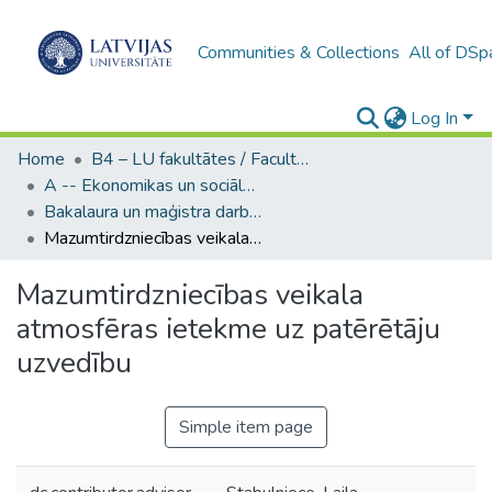
Communities & Collections
All of DSp
Log In
Home
B4 – LU fakultātes / Faculties of the UL
A -- Ekonomikas un sociālo zinātņu fakultāte / Faculty of Economics and Social Sciences
Bakalaura un maģistra darbi (ESZF) / Bachelor's and Master's theses
Mazumtirdzniecības veikala atmosfēras ietekme uz patērētāju uzvedību
Mazumtirdzniecības veikala
atmosfēras ietekme uz patērētāju
uzvedību
Simple item page