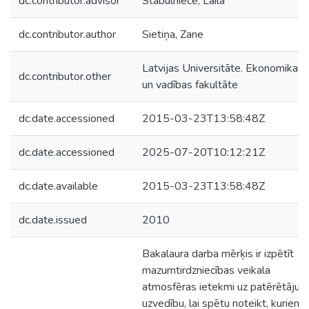
dc.contributor.advisor
Stabulniece, Laila
dc.contributor.author
Sietiņa, Zane
Latvijas Universitāte. Ekonomikas
dc.contributor.other
un vadības fakultāte
dc.date.accessioned
2015-03-23T13:58:48Z
dc.date.accessioned
2025-07-20T10:12:21Z
dc.date.available
2015-03-23T13:58:48Z
dc.date.issued
2010
Bakalaura darba mērķis ir izpētīt
mazumtirdzniecības veikala
atmosfēras ietekmi uz patērētāju
uzvedību, lai spētu noteikt, kuriem