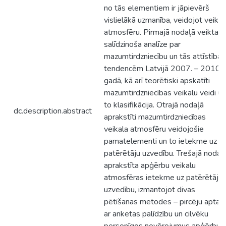
no tās elementiem ir jāpievērš
vislielākā uzmanība, veidojot veikal
atmosfēru. Pirmajā nodaļā veikta
salīdzinoša analīze par
mazumtirdzniecību un tās attīstības
tendencēm Latvijā 2007. – 2010.
gadā, kā arī teorētiski apskatīti
mazumtirdzniecības veikalu veidi un
to klasifikācija. Otrajā nodaļā
dc.description.abstract
aprakstīti mazumtirdzniecības
veikala atmosfēru veidojošie
pamatelementi un to ietekme uz
patērētāju uzvedību. Trešajā nodaļ
aprakstīta apģērbu veikalu
atmosfēras ietekme uz patērētāju
uzvedību, izmantojot divas
pētīšanas metodes – pircēju aptau
ar anketas palīdzību un cilvēku