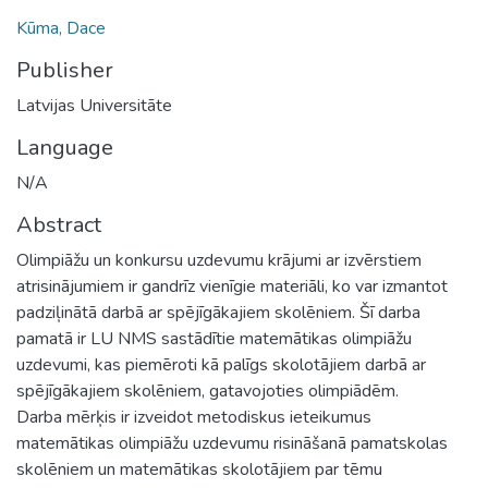
Kūma, Dace
Publisher
Latvijas Universitāte
Language
N/A
Abstract
Olimpiāžu un konkursu uzdevumu krājumi ar izvērstiem
atrisinājumiem ir gandrīz vienīgie materiāli, ko var izmantot
padziļinātā darbā ar spējīgākajiem skolēniem. Šī darba
pamatā ir LU NMS sastādītie matemātikas olimpiāžu
uzdevumi, kas piemēroti kā palīgs skolotājiem darbā ar
spējīgākajiem skolēniem, gatavojoties olimpiādēm.
Darba mērķis ir izveidot metodiskus ieteikumus
matemātikas olimpiāžu uzdevumu risināšanā pamatskolas
skolēniem un matemātikas skolotājiem par tēmu