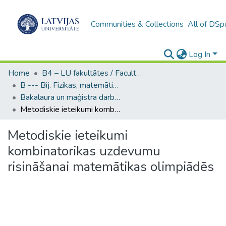
Communities & Collections
All of DSp
Log In
Home
B4 – LU fakultātes / Faculties of the UL
B --- Bij. Fizikas, matemātikas un optometrijas fakultātes studentu noslēguma darbi / Faculty of Physics, Mathematics and Optometry - Graduate works
Bakalaura un maģistra darbi (FMOF) / Bachelor's and Master's theses
Metodiskie ieteikumi kombinatorikas uzdevumu risināšanai matemātikas olimpiādēs
Metodiskie ieteikumi
kombinatorikas uzdevumu
risināšanai matemātikas olimpiādēs