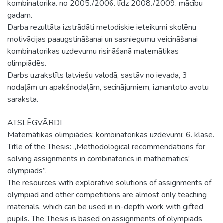
kombinatorika. no 2005./2006. līdz 2008./2009. mācību
gadam.
Darba rezultāta izstrādāti metodiskie ieteikumi skolēnu
motivācijas paaugstināšanai un sasniegumu veicināšanai
kombinatorikas uzdevumu risināšanā matemātikas
olimpiādēs.
Darbs uzrakstīts latviešu valodā, sastāv no ievada, 3
nodaļām un apakšnodaļām, secinājumiem, izmantoto avotu
saraksta.
ATSLĒGVĀRDI
Matemātikas olimpiādes; kombinatorikas uzdevumi; 6. klase.
Title of the Thesis: „Methodological recommendations for
solving assignments in combinatorics in mathematics’
olympiads”.
The resources with explorative solutions of assignments of
olympiad and other competitions are almost only teaching
materials, which can be used in in-depth work with gifted
pupils. The Thesis is based on assignments of olympiads