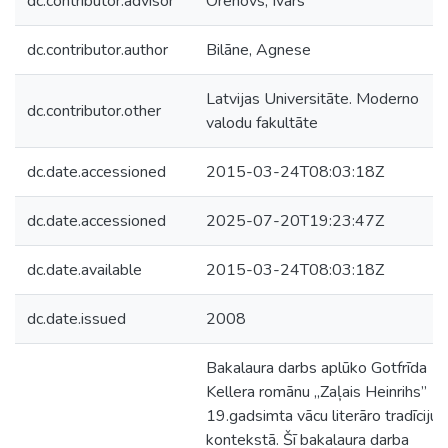
dc.contributor.advisor
Orehovs, Ivars
dc.contributor.author
Bilāne, Agnese
Latvijas Universitāte. Moderno
dc.contributor.other
valodu fakultāte
dc.date.accessioned
2015-03-24T08:03:18Z
dc.date.accessioned
2025-07-20T19:23:47Z
dc.date.available
2015-03-24T08:03:18Z
dc.date.issued
2008
Bakalaura darbs aplūko Gotfrīda
Kellera romānu „Zaļais Heinrihs”
19.gadsimta vācu literāro tradīciju
kontekstā. Šī bakalaura darba