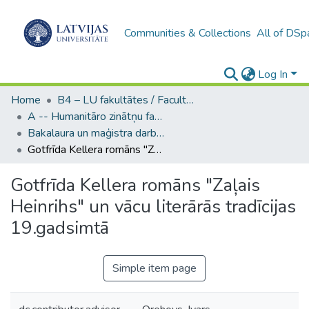
Communities & Collections
All of DSp
Log In
Home
B4 – LU fakultātes / Faculties of the UL
A -- Humanitāro zinātņu fakultāte / Faculty of Humanities
Bakalaura un maģistra darbi (HZF) / Bachelor's and Master's theses
Gotfrīda Kellera romāns "Zaļais Heinrihs" un vācu literārās tradīcijas 19.gadsimtā
Gotfrīda Kellera romāns "Zaļais
Heinrihs" un vācu literārās tradīcijas
19.gadsimtā
Simple item page