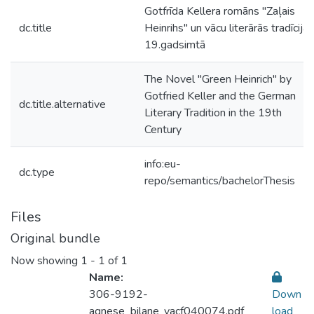
Gotfrīda Kellera romāns "Zaļais
dc.title
Heinrihs" un vācu literārās tradīcijas
19.gadsimtā
The Novel "Green Heinrich" by
Gotfried Keller and the German
dc.title.alternative
Literary Tradition in the 19th
Century
info:eu-
dc.type
repo/semantics/bachelorThesis
Files
Original bundle
Now showing
1 - 1 of 1
Name:
306-9192-
Down
agnese_bilane_vacf040074.pdf
load