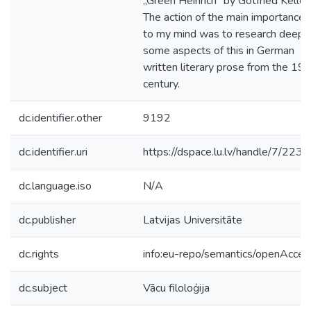
„Green Heinrich” by Gotfried Keller.
The action of the main importance
to my mind was to research deepe
some aspects of this in German
written literary prose from the 19t
century.
dc.identifier.other
9192
dc.identifier.uri
https://dspace.lu.lv/handle/7/223
dc.language.iso
N/A
dc.publisher
Latvijas Universitāte
dc.rights
info:eu-repo/semantics/openAcces
dc.subject
Vācu filoloģija