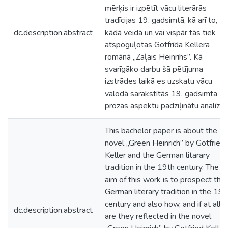
mērķis ir izpētīt vācu literārās
tradīcijas 19. gadsimtā, kā arī to,
dc.description.abstract
kādā veidā un vai vispār tās tiek
atspoguļotas Gotfrīda Kellera
romānā „Zaļais Heinrihs”. Kā
svarīgāko darbu šā pētījuma
izstrādes laikā es uzskatu vācu
valodā sarakstītās 19. gadsimta
prozas aspektu padziļinātu analīzi.
This bachelor paper is about the
novel „Green Heinrich” by Gotfried
Keller and the German litarary
tradition in the 19th century. The
aim of this work is to prospect the
German literary tradition in the 19t
century and also how, and if at all,
dc.description.abstract
are they reflected in the novel