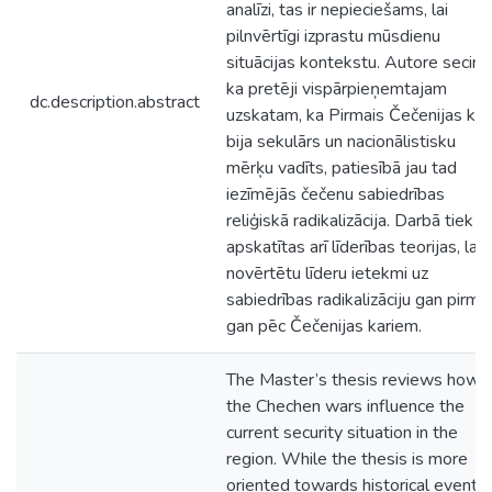
analīzi, tas ir nepieciešams, lai
pilnvērtīgi izprastu mūsdienu
situācijas kontekstu. Autore secina
ka pretēji vispārpieņemtajam
dc.description.abstract
uzskatam, ka Pirmais Čečenijas kar
bija sekulārs un nacionālistisku
mērķu vadīts, patiesībā jau tad
iezīmējās čečenu sabiedrības
reliģiskā radikalizācija. Darbā tiek
apskatītas arī līderības teorijas, lai
novērtētu līderu ietekmi uz
sabiedrības radikalizāciju gan pirms,
gan pēc Čečenijas kariem.
The Master’s thesis reviews how
the Chechen wars influence the
current security situation in the
region. While the thesis is more
oriented towards historical event