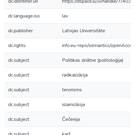
dc.identifier.uri
https://dspace.lu.lv/handle/7/403
dc.language.iso
lav
dc.publisher
Latvijas Universitāte
dc.rights
info:eu-repo/semantics/openAcces
dc.subject
Politikas zinātne (politoloģija)
dc.subject
radikalizācija
dc.subject
terorisms
dc.subject
islamizācija
dc.subject
Čečenija
dc.subject
karš