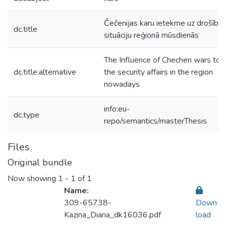
Čečenijas karu ietekme uz drošība
dc.title
situāciju reģionā mūsdienās
The Influence of Chechen wars to
dc.title.alternative
the security affairs in the region
nowadays
info:eu-
dc.type
repo/semantics/masterThesis
Files
Original bundle
Now showing
1 - 1 of 1
Name:
309-65738-
Down
Kazina_Diana_dk16036.pdf
load