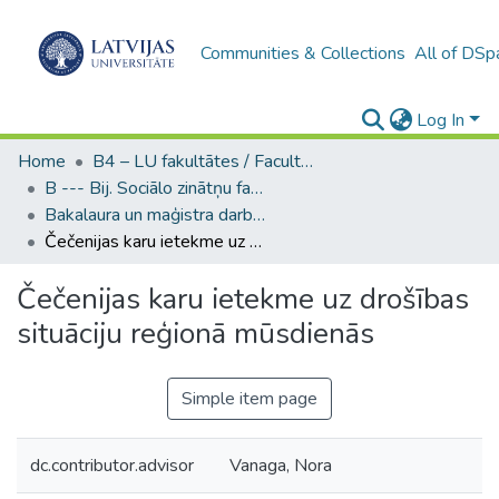
Communities & Collections
All of DSp
Log In
Home
B4 – LU fakultātes / Faculties of the UL
B --- Bij. Sociālo zinātņu fakultātes noslēguma darbi / Faculty of Social Sciences - Graduate works
Bakalaura un maģistra darbi (SZF) / Bachelor's and Master's theses
Čečenijas karu ietekme uz drošības situāciju reģionā mūsdienās
Čečenijas karu ietekme uz drošības
situāciju reģionā mūsdienās
Simple item page
dc.contributor.advisor
Vanaga, Nora