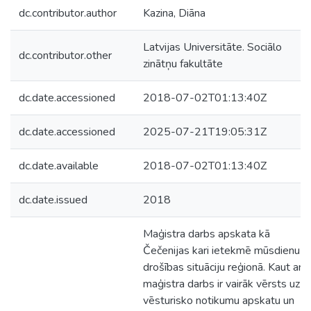
dc.contributor.author
Kazina, Diāna
Latvijas Universitāte. Sociālo
dc.contributor.other
zinātņu fakultāte
dc.date.accessioned
2018-07-02T01:13:40Z
dc.date.accessioned
2025-07-21T19:05:31Z
dc.date.available
2018-07-02T01:13:40Z
dc.date.issued
2018
Maģistra darbs apskata kā
Čečenijas kari ietekmē mūsdienu
drošības situāciju reģionā. Kaut arī
maģistra darbs ir vairāk vērsts uz
vēsturisko notikumu apskatu un