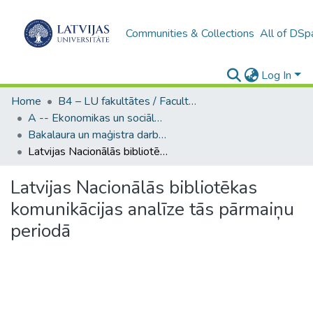
Communities & Collections
All of DSp
Log In
Home
B4 – LU fakultātes / Faculties of the UL
A -- Ekonomikas un sociālo zinātņu fakultāte / Faculty of Economics and Social Sciences
Bakalaura un maģistra darbi (ESZF) / Bachelor's and Master's theses
Latvijas Nacionālās bibliotēkas komunikācijas analīze tās pārmaiņu periodā
Latvijas Nacionālās bibliotēkas
komunikācijas analīze tās pārmaiņu
periodā