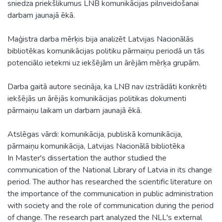
sniedza priekšlikumus LNB komunikācijas pilnveidošanai
darbam jaunajā ēkā.
Maģistra darba mērķis bija analizēt Latvijas Nacionālās
bibliotēkas komunikācijas politiku pārmaiņu periodā un tās
potenciālo ietekmi uz iekšējām un ārējām mērķa grupām.
Darba gaitā autore secināja, ka LNB nav izstrādāti konkrēti
iekšējās un ārējās komunikācijas politikas dokumenti
pārmaiņu laikam un darbam jaunajā ēkā.
Atslēgas vārdi: komunikācija, publiskā komunikācija,
pārmaiņu komunikācija, Latvijas Nacionālā bibliotēka
In Master's dissertation the author studied the
communication of the National Library of Latvia in its change
period. The author has researched the scientific literature on
the importance of the communication in public administration
with society and the role of communication during the period
of change. The research part analyzed the NLL's external