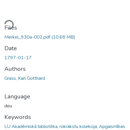
ding...
Files
Merkel_930a-002.pdf
(10.68 MB)
Date
1797-01-17
Authors
Grass, Karl Gotthard
Language
deu
Keywords
LU Akadēmiskā bibliotēka
,
rokrakstu kolekcija
,
Apgaismības