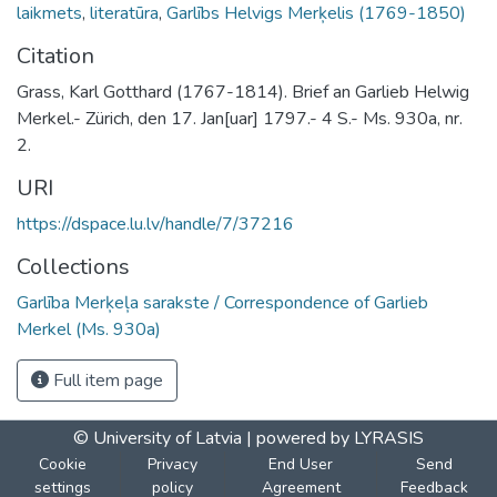
laikmets
,
literatūra
,
Garlībs Helvigs Merķelis (1769-1850)
Citation
Grass, Karl Gotthard (1767-1814). Brief an Garlieb Helwig
Merkel.- Zürich, den 17. Jan[uar] 1797.- 4 S.- Ms. 930a, nr.
2.
URI
https://dspace.lu.lv/handle/7/37216
Collections
Garlība Merķeļa sarakste / Correspondence of Garlieb
Merkel (Ms. 930a)
Full item page
© University of Latvia |
powered by LYRASIS
Cookie
Privacy
End User
Send
settings
policy
Agreement
Feedback