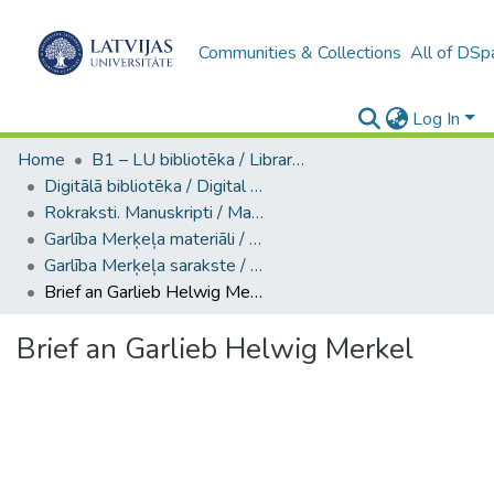
Communities & Collections
All of DSp
Log In
Home
B1 – LU bibliotēka / Library of the UL
Digitālā bibliotēka / Digital library
Rokraksti. Manuskripti / Manuscripts
Garlība Merķeļa materiāli / Materials of Garlieb Merkel
Garlība Merķeļa sarakste / Correspondence of Garlieb Merkel (Ms. 930a)
Brief an Garlieb Helwig Merkel
Brief an Garlieb Helwig Merkel