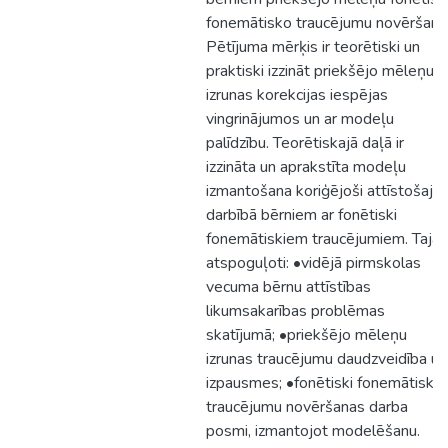
fonemātisko traucējumu novēršanai
Pētījuma mērķis ir teorētiski un
praktiski izzināt priekšējo mēleņu
izrunas korekcijas iespējas
vingrinājumos un ar modeļu
palīdzību. Teorētiskajā daļā ir
izzināta un aprakstīta modeļu
izmantošana koriģējoši attīstošajā
darbībā bērniem ar fonētiski
fonemātiskiem traucējumiem. Tajā
atspoguļoti: •vidējā pirmskolas
vecuma bērnu attīstības
likumsakarības problēmas
skatījumā; •priekšējo mēleņu
izrunas traucējumu daudzveidība un
izpausmes; •fonētiski fonemātisko
traucējumu novēršanas darba
posmi, izmantojot modelēšanu.