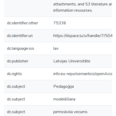
attachments, and 53 literature and
information resources.
dc.identifier.other
75336
dc.identifier.uri
https://dspace.lu.lv/handle/7/504
dc.language.iso
lav
dc.publisher
Latvijas Universitāte
dc.rights
info:eu-repo/semantics/openAcces
dc.subject
Pedagoģija
dc.subject
modelēšana
dc.subject
pirmsskola vecums