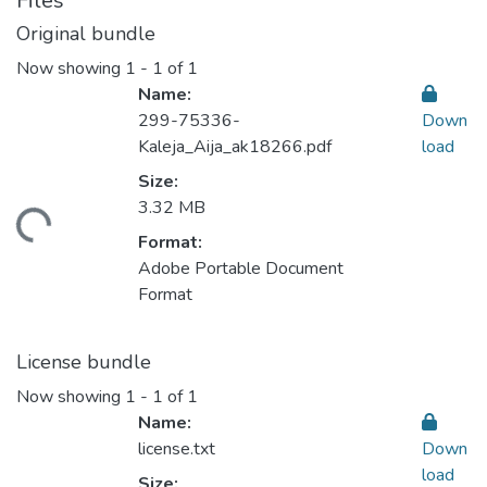
Files
Original bundle
Now showing
1 - 1 of 1
Name:
299-75336-
Down
Kaleja_Aija_ak18266.pdf
load
Size:
ading...
3.32 MB
Format:
Adobe Portable Document
Format
License bundle
Now showing
1 - 1 of 1
Name:
license.txt
Down
load
Size: