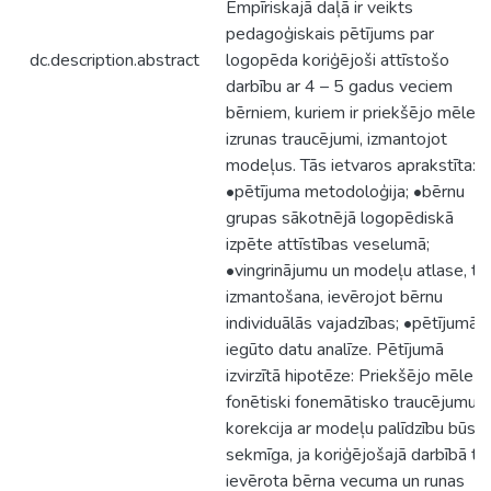
Empīriskajā daļā ir veikts
pedagoģiskais pētījums par
dc.description.abstract
logopēda koriģējoši attīstošo
darbību ar 4 – 5 gadus veciem
bērniem, kuriem ir priekšējo mēleņ
izrunas traucējumi, izmantojot
modeļus. Tās ietvaros aprakstīta:
•pētījuma metodoloģija; •bērnu
grupas sākotnējā logopēdiskā
izpēte attīstības veselumā;
•vingrinājumu un modeļu atlase, to
izmantošana, ievērojot bērnu
individuālās vajadzības; •pētījumā
iegūto datu analīze. Pētījumā
izvirzītā hipotēze: Priekšējo mēleņ
fonētiski fonemātisko traucējumu
korekcija ar modeļu palīdzību būs
sekmīga, ja koriģējošajā darbībā ti
ievērota bērna vecuma un runas