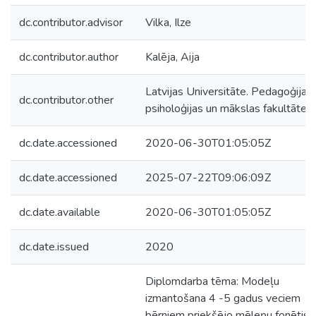
dc.contributor.advisor
Vilka, Ilze
dc.contributor.author
Kalēja, Aija
Latvijas Universitāte. Pedagoģijas,
dc.contributor.other
psiholoģijas un mākslas fakultāte
dc.date.accessioned
2020-06-30T01:05:05Z
dc.date.accessioned
2025-07-22T09:06:09Z
dc.date.available
2020-06-30T01:05:05Z
dc.date.issued
2020
Diplomdarba tēma: Modeļu
izmantošana 4 -5 gadus veciem
bērniem priekšējo mēleņu fonētisk