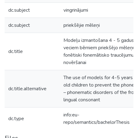
dc.subject
vingrinājumi
dc.subject
priekšējie mēleņi
Modeļu izmantošana 4 - 5 gadus
veciem bērniem priekšējo mēleņu
dc.title
fonētiski fonemātisko traucējumu
novēršanai
The use of models for 4-5 years
old children to prevent the phoneti
dc.title.alternative
– phonematic disorders of the fron
lingual consonant
info:eu-
dc.type
repo/semantics/bachelorThesis