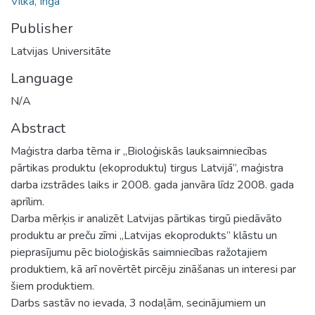
Vilka, Inga
Publisher
Latvijas Universitāte
Language
N/A
Abstract
Maģistra darba tēma ir „Bioloģiskās lauksaimniecības
pārtikas produktu (ekoproduktu) tirgus Latvijā”, maģistra
darba izstrādes laiks ir 2008. gada janvāra līdz 2008. gada
aprīlim.
Darba mērķis ir analizēt Latvijas pārtikas tirgū piedāvāto
produktu ar preču zīmi „Latvijas ekoprodukts” klāstu un
pieprasījumu pēc bioloģiskās saimniecības ražotajiem
produktiem, kā arī novērtēt pircēju zināšanas un interesi par
šiem produktiem.
Darbs sastāv no ievada, 3 nodaļām, secinājumiem un