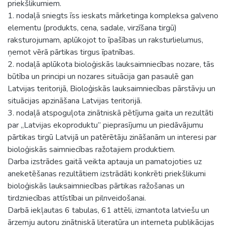
priekšlikumiem.
1. nodaļā sniegts īss ieskats mārketinga kompleksa galveno
elementu (produkts, cena, sadale, virzīšana tirgū)
raksturojumam, aplūkojot to īpašības un raksturlielumus,
ņemot vērā pārtikas tirgus īpatnības.
2. nodaļā aplūkota bioloģiskās lauksaimniecības nozare, tās
būtība un principi un nozares situācija gan pasaulē gan
Latvijas teritorijā, Bioloģiskās lauksaimniecības pārstāvju un
situācijas apzināšana Latvijas teritorijā.
3. nodaļā atspoguļota zinātniskā pētījuma gaita un rezultāti
par „Latvijas ekoproduktu” pieprasījumu un piedāvājumu
pārtikas tirgū Latvijā un patērētāju zināšanām un interesi par
bioloģiskās saimniecības ražotajiem produktiem.
Darba izstrādes gaitā veikta aptauja un pamatojoties uz
aneketēšanas rezultātiem izstrādāti konkrēti priekšlikumi
bioloģiskās lauksaimniecības pārtikas ražošanas un
tirdzniecības attīstībai un pilnveidošanai.
Darbā iekļautas 6 tabulas, 61 attēli, izmantota latviešu un
ārzemju autoru zinātniskā literatūra un interneta publikācijas