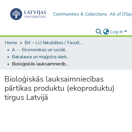
Communities & Collections
All of DSp
Log In
Home
B4 – LU fakultātes / Faculties of the UL
A -- Ekonomikas un sociālo zinātņu fakultāte / Faculty of Economics and Social Sciences
Bakalaura un maģistra darbi (ESZF) / Bachelor's and Master's theses
Bioloģiskās lauksaimniecības pārtikas produktu (ekoproduktu) tirgus Latvijā
Bioloģiskās lauksaimniecības
pārtikas produktu (ekoproduktu)
tirgus Latvijā