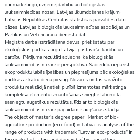
par mārketingu, uzņēmējdarbību un bioloģiskās
lauksaimniecības nozari, Latvijas likumdošanas krājumi,
Latvijas Republikas Centrālās statistikas pārvaldes datu
bāzes, Latvijas bioloģiskās lauksaimniecības asociācijas un
Pārtikas un Veterinārāna dienesta dati.
Maģistra darba izstrādāšana devusi priekšstatu par
ekoloģiskas pārtikas tirgu Latvijā, pastāvošo kārtību un
darbību. Pētījuma rezultāti apliecina, ka bioloģiskās
lauksaimniecības nozare ir perspektīva. Sabiedrība iepazīst
ekoproduktu labās īpašības un pieprasījums pēc ekoloģiskas
pārtikas ar katru dienu pieaug. Nozares un tās saražoto
produktu realizācijā netiek pilnībā izmantotas mārketinga
kompleksa elementu izmantošanas sniegtie labumi, lai
sasniegtu augstākus rezultātus, līdz ar to bioloģiskās
lauksaimniecības nozare pagaidām ir augšanas stadijā.
The object of master’s degree paper “Market of bio-
agriculture production (eco-food) in Latvia” is analysis of the
range of products with trademark “Latvian eco-products” in
the market of Latvia, and demand of bio-agriculture