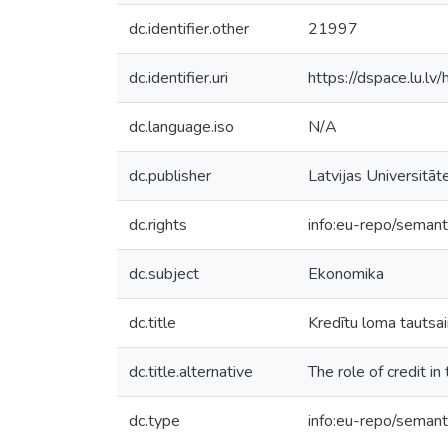
dc.identifier.other
21997
dc.identifier.uri
https://dspace.lu.l
dc.language.iso
N/A
dc.publisher
Latvijas Universitāt
dc.rights
info:eu-repo/seman
dc.subject
Ekonomika
dc.title
Kredītu loma tautsai
dc.title.alternative
The role of credit 
dc.type
info:eu-repo/semant