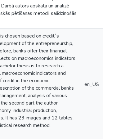
. Darbā autors apskata un analizē
skās pētīšanas metodi, salīdzinošās
t is chosen based on credit`s
velopment of the entrepreneurship,
fore, banks offer their financial
eflects on macroeconomics indicators
chelor thesis is to research a
l macroeconomic indicators and
 credit in the economic
en_US
 description of the commercial banks
 management, analysis of various
n the second part the author
omy, industrial production,
es. It has 23 images and 12 tables.
istical research method,