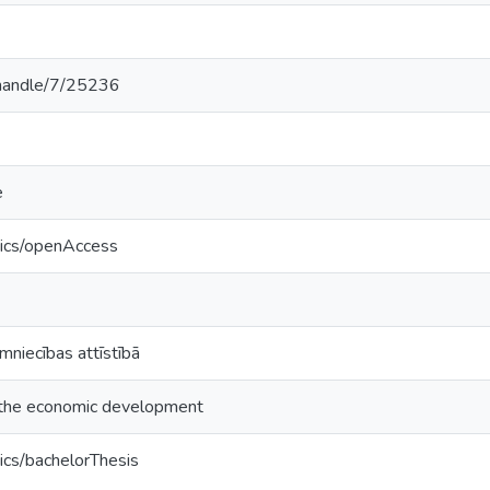
v/handle/7/25236
e
tics/openAccess
mniecības attīstībā
in the economic development
ics/bachelorThesis