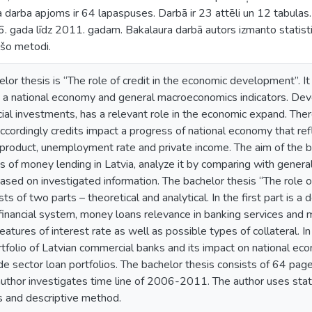
a darba apjoms ir 64 lapaspuses. Darbā ir 23 attēli un 12 tabulas
. gada līdz 2011. gadam. Bakalaura darbā autors izmanto statisti
ošo metodi.
helor thesis is “The role of credit in the economic development”. I
on a national economy and general macroeconomics indicators. De
cial investments, has a relevant role in the economic expand. There
Accordingly credits impact a progress of national economy that r
product, unemployment rate and private income. The aim of the ba
 of money lending in Latvia, analyze it by comparing with genera
ed on investigated information. The bachelor thesis “The role of
s of two parts – theoretical and analytical. In the first part is a
e financial system, money loans relevance in banking services and
features of interest rate as well as possible types of collateral. I
tfolio of Latvian commercial banks and its impact on national econ
de sector loan portfolios. The bachelor thesis consists of 64 pag
author investigates time line of 2006-2011. The author uses stat
s and descriptive method.