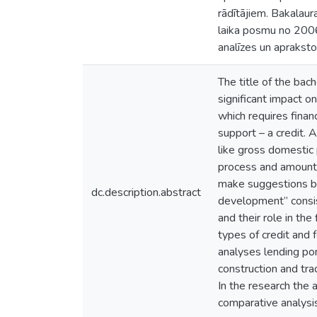
rādītājiem. Bakalaur
laika posmu no 2006
analīzes un aprakst
The title of the bac
significant impact 
which requires finan
support – a credit. 
like gross domestic 
process and amounts
make suggestions bas
dc.description.abstract
development” consist
and their role in th
types of credit and 
analyses lending por
construction and tra
In the research the 
comparative analysi