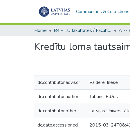
Communities & Collections
Home
B4 – LU fakultātes / Faculties of the UL
Kredītu loma tautsaim
dc.contributor.advisor
Vaidere, Inese
dc.contributor.author
Tabūns, Edžus
dc.contributor.other
Latvijas Universitāt
dc.date.accessioned
2015-03-24T08:4