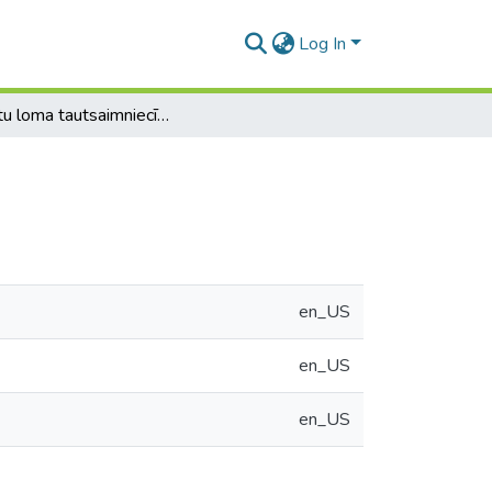
Log In
Kredītu loma tautsaimniecības attīstībā
en_US
en_US
en_US