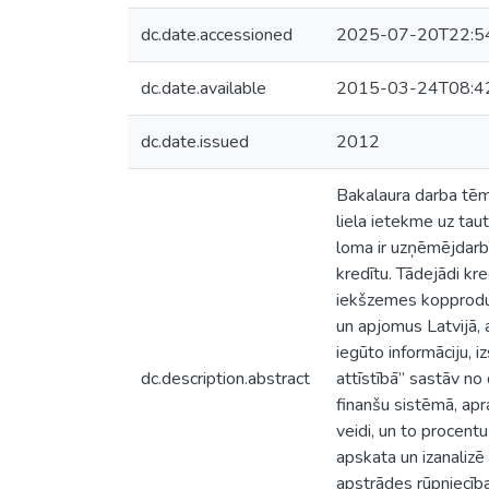
dc.date.accessioned
2025-07-20T22:5
dc.date.available
2015-03-24T08:4
dc.date.issued
2012
Bakalaura darba tēma
liela ietekme uz ta
loma ir uzņēmējdarbī
kredītu. Tādejādi kr
iekšzemes kopprodukt
un apjomus Latvijā, 
iegūto informāciju, 
dc.description.abstract
attīstībā” sastāv no
finanšu sistēmā, apr
veidi, un to procent
apskata un izanalizē
apstrādes rūpniecīb