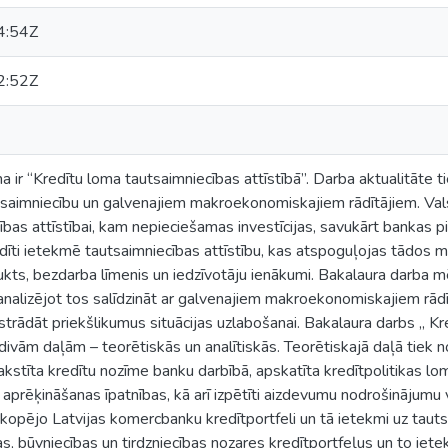
4:54Z
2:52Z
 ir “Kredītu loma tautsaimniecības attīstībā”. Darba aktualitāte ti
utsaimniecību un galvenajiem makroekonomiskajiem rādītājiem. V
bas attīstībai, kam nepieciešamas investīcijas, savukārt bankas 
edīti ietekmē tautsaimniecības attīstību, kas atspoguļojas tādos
s, bezdarba līmenis un iedzīvotāju ienākumi. Bakalaura darba mēr
analizējot tos salīdzināt ar galvenajiem makroekonomiskajiem rādīt
izstrādāt priekšlikumus situācijas uzlabošanai. Bakalaura darbs „ K
 divām daļām – teorētiskās un analītiskās. Teorētiskajā daļā tie
akstīta kredītu nozīme banku darbībā, apskatīta kredītpolitikas lo
u aprēķināšanas īpatnības, kā arī izpētīti aizdevumu nodrošinājumu v
 kopējo Latvijas komercbanku kredītportfeli un tā ietekmi uz tauts
as, būvniecības un tirdzniecības nozares kredītportfeļus un to i