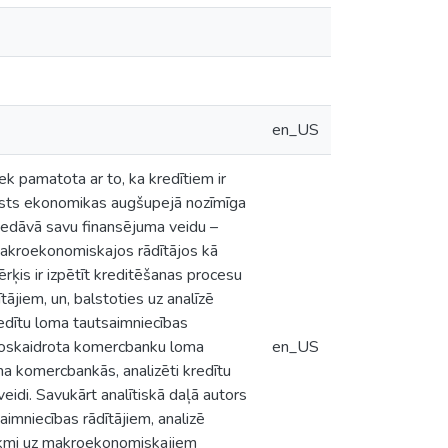
en_US
ek pamatota ar to, ka kredītiem ir
alsts ekonomikas augšupejā nozīmīga
piedāvā savu finansējuma veidu –
 makroekonomiskajos rādītājos kā
ķis ir izpētīt kreditēšanas procesu
ājiem, un, balstoties uz analīzē
redītu loma tautsaimniecības
k noskaidrota komercbanku loma
en_US
ma komercbankās, analizēti kredītu
eidi. Savukārt analītiskā daļā autors
aimniecības rādītājiem, analizē
etekmi uz makroekonomiskajiem