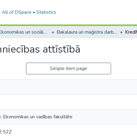
All of DSpace
Statistics
A -- Ekonomikas un sociālo zinātņu fakultāte / Faculty of Economics and Social Sciences
Bakalaura un maģistra darbi (ESZF) / Bachelor's and Master's theses
niecības attīstībā
Simple item page
e. Ekonomikas un vadības fakultāte
2:52Z