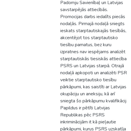
Padomju Savienība) un Latvijas
savstarpējās attiecībās.
Promocijas darbs iedalīts piecās
nodaļās. Pirmajā nodaļā sniegts
ieskats starptautiskajās tiesībās,
akcentējot tos starptautisko
tiesību pamatus, bez kuru
izpratnes nav iespējams analizēt
starptautiskās tiesiskās attiecības
PSRS un Latvijas starpā. Otrajā
nodaļā apkopoti un analizēti PSRS
veiktie starptautisko tiesību
pārkāpumi, kas saistīti ar Latvijas
okupāciju un aneksiju, kā arī
sniegta šo pārkāpumu kvalifikācija.
Papildus ir pētīti Latvijas
Republikas pēc PSRS
inkriminācijām it kā pieļautie
pārkāpumi, kurus PSRS uzskatīja