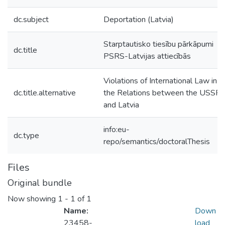
dc.subject
Deportation (Latvia)
Starptautisko tiesību pārkāpumi
dc.title
PSRS-Latvijas attiecībās
Violations of International Law in
dc.title.alternative
the Relations between the USSR
and Latvia
info:eu-
dc.type
repo/semantics/doctoralThesis
Files
Original bundle
Now showing
1 - 1 of 1
Name:
Down
23458-
load