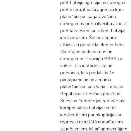
pret Latviju agresiju un noziegumu
pret mieru, it īpaši agresīvā kara
plānošanu un sagatavošanu,
noziegumus pret cilvēcību attiecībā
pret latviešiem un citiem Latvijas
iedzīvotājiem. Šie noziegumi
atbilst arī genocīda elementiem.
Minētajos pārkāpumos un
noziegumos ir vainīga PSRS kā
valsts, tās iestādes, kā arī
personas, kas piedalījās šo
pārkāpumu un noziegumu
plānošanā un veikšanā. Latvijas
Republikai ir tiesības prasīt no
Krievijas Federācijas reparācijas:
kompensāciju Latvijai un tās
iedzīvotājiem par okupācijas un
represiju rezultātā nodarītajiem
zaudējumiem, kā arī apmierinājumu