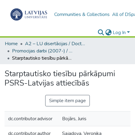
Communities & Collections
All of DSp
Log In
Home
A2 – LU disertācijas / Doctoral theses UL
Promocijas darbi (2007-) / Theses PhD
Starptautisko tiesību pārkāpumi PSRS-Latvijas attiecībās
Starptautisko tiesību pārkāpumi
PSRS-Latvijas attiecībās
Simple item page
dc.contributor.advisor
Bojārs, Juris
dc.contributor.author
Sajadova, Veronika