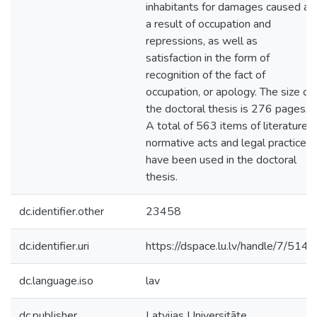
inhabitants for damages caused as
a result of occupation and
repressions, as well as
satisfaction in the form of
recognition of the fact of
occupation, or apology. The size of
the doctoral thesis is 276 pages.
A total of 563 items of literature,
normative acts and legal practice
have been used in the doctoral
thesis.
dc.identifier.other
23458
dc.identifier.uri
https://dspace.lu.lv/handle/7/5141
dc.language.iso
lav
dc.publisher
Latvijas Universitāte