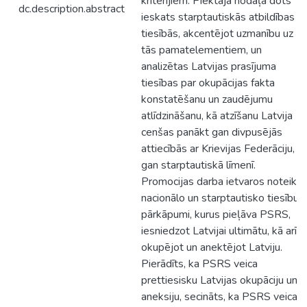
kritērijiem. Piektajā nodaļā dots
dc.description.abstract
ieskats starptautiskās atbildības
tiesībās, akcentējot uzmanību uz
tās pamatelementiem, un
analizētas Latvijas prasījuma
tiesības par okupācijas fakta
konstatēšanu un zaudējumu
atlīdzināšanu, kā atzīšanu Latvija
cenšas panākt gan divpusējās
attiecībās ar Krievijas Federāciju,
gan starptautiskā līmenī.
Promocijas darba ietvaros noteikti
nacionālo un starptautisko tiesību
pārkāpumi, kurus pieļāva PSRS,
iesniedzot Latvijai ultimātu, kā arī
okupējot un anektējot Latviju.
Pierādīts, ka PSRS veica
prettiesisku Latvijas okupāciju un
aneksiju, secināts, ka PSRS veica