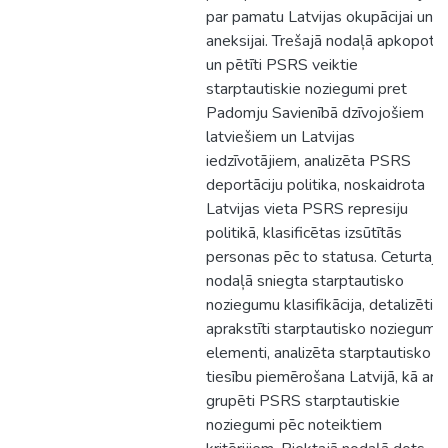
par pamatu Latvijas okupācijai un
aneksijai. Trešajā nodaļā apkopoti
un pētīti PSRS veiktie
starptautiskie noziegumi pret
Padomju Savienībā dzīvojošiem
latviešiem un Latvijas
iedzīvotājiem, analizēta PSRS
deportāciju politika, noskaidrota
Latvijas vieta PSRS represiju
politikā, klasificētas izsūtītās
personas pēc to statusa. Ceturtajā
nodaļā sniegta starptautisko
noziegumu klasifikācija, detalizēti
aprakstīti starptautisko noziegumu
elementi, analizēta starptautisko
tiesību piemērošana Latvijā, kā arī
grupēti PSRS starptautiskie
noziegumi pēc noteiktiem