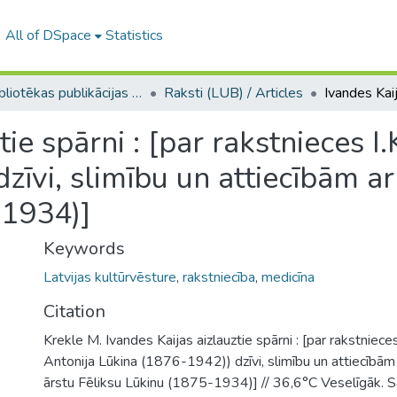
All of DSpace
Statistics
LU bibliotēkas publikācijas / Publications of the University Library
Raksti (LUB) / Articles
ie spārni : [par rakstnieces I.K
zīvi, slimību un attiecībām ar
-1934)]
Keywords
Latvijas kultūrvēsture
,
rakstniecība
,
medicīna
Citation
Krekle M. Ivandes Kaijas aizlauztie spārni : [par rakstnieces I
Antonija Lūkina (1876-1942)) dzīvi, slimību un attiecībām 
ārstu Fēliksu Lūkinu (1875-1934)] // 36,6°C Veselīgāk. S