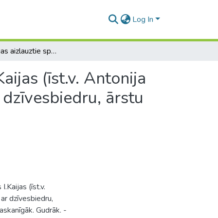
Log In
Ivandes Kaijas aizlauztie spārni : [par rakstnieces I.Kaijas (īst.v. Antonija Lūkina (1876-1942)) dzīvi, slimību un attiecībām ar dzīvesbiedru, ārstu Fēliksu Lūkinu (1875-1934)]
aijas (īst.v. Antonija
 dzīvesbiedru, ārstu
.Kaijas (īst.v.
ar dzīvesbiedru,
askanīgāk. Gudrāk. -