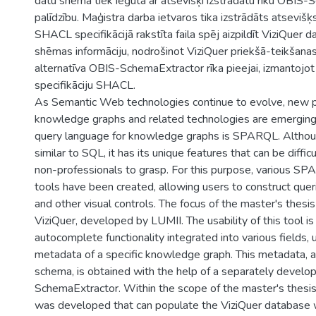
datu shēma tiek iegūta ar atsevišķi izstrādātu rīku OBIS
palīdzību. Maģistra darba ietvaros tika izstrādāts atsevišķs
SHACL specifikācijā rakstīta faila spēj aizpildīt ViziQuer d
shēmas informāciju, nodrošinot ViziQuer priekšā-teikšanas f
alternatīva OBIS-SchemaExtractor rīka pieejai, izmantojot
specifikāciju SHACL.
As Semantic Web technologies continue to evolve, new pu
knowledge graphs and related technologies are emerging
query language for knowledge graphs is SPARQL. Althoug
similar to SQL, it has its unique features that can be diffic
non-professionals to grasp. For this purpose, various SPA
tools have been created, allowing users to construct que
and other visual controls. The focus of the master's thesis
ViziQuer, developed by LUMII. The usability of this tool i
autocomplete functionality integrated into various fields, u
metadata of a specific knowledge graph. This metadata, 
schema, is obtained with the help of a separately develo
SchemaExtractor. Within the scope of the master's thesis
was developed that can populate the ViziQuer database 