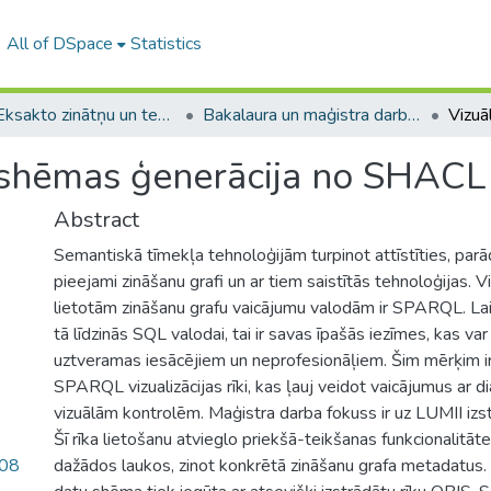
All of DSpace
Statistics
A -- Eksakto zinātņu un tehnoloģiju fakultāte / Faculty of Science and Technology
Bakalaura un maģistra darbi (EZTF) / Bachelor's and Master's theses
 shēmas ģenerācija no SHACL
Abstract
Semantiskā tīmekļa tehnoloģijām turpinot attīstīties, parād
pieejami zināšanu grafi un ar tiem saistītās tehnoloģijas. V
lietotām zināšanu grafu vaicājumu valodām ir SPARQL. La
tā līdzinās SQL valodai, tai ir savas īpašās iezīmes, kas var
uztveramas iesācējiem un neprofesionāļiem. Šim mērķim ir 
SPARQL vizualizācijas rīki, kas ļauj veidot vaicājumus ar
vizuālām kontrolēm. Maģistra darba fokuss ir uz LUMII izst
Šī rīka lietošanu atvieglo priekšā-teikšanas funkcionalitāte,
.08
dažādos laukos, zinot konkrētā zināšanu grafa metadatus.