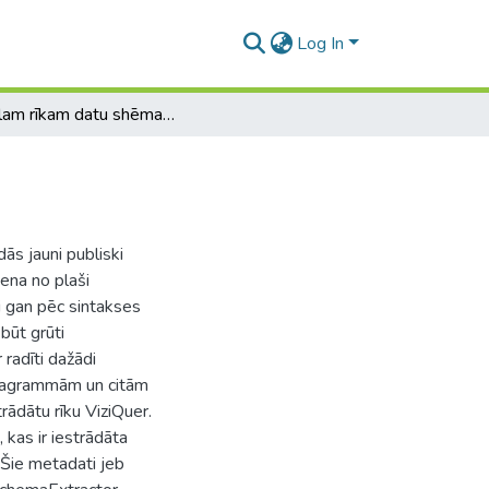
Log In
Vizuālam rīkam datu shēmas ģenerācija no SHACL
ās jauni publiski
iena no plaši
i gan pēc sintakses
 būt grūti
radīti dažādi
 diagrammām un citām
rādātu rīku ViziQuer.
 kas ir iestrādāta
 Šie metadati jeb