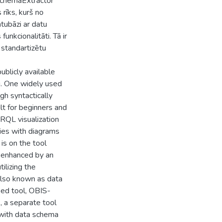
-SchemaExtractor
 rīks, kurš no
atubāzi ar datu
unkcionalitāti. Tā ir
 standartizētu
blicly available
. One widely used
h syntactically
ult for beginners and
RQL visualization
ries with diagrams
 is on the tool
s enhanced by an
tilizing the
also known as data
ped tool, OBIS-
, a separate tool
with data schema