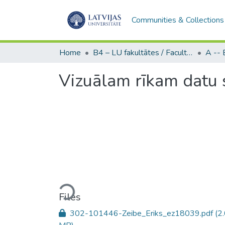
Communities & Collections
Home
B4 – LU fakultātes / Faculties of the UL
Vizuālam rīkam datu
Loading...
Files
302-101446-Zeibe_Eriks_ez18039.pdf
(2