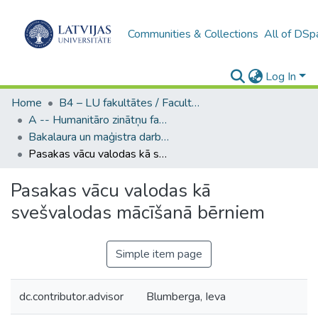
Communities & Collections
All of DSp
Log In
Home
B4 – LU fakultātes / Faculties of the UL
A -- Humanitāro zinātņu fakultāte / Faculty of Humanities
Bakalaura un maģistra darbi (HZF) / Bachelor's and Master's theses
Pasakas vācu valodas kā svešvalodas mācīšanā bērniem
Pasakas vācu valodas kā
svešvalodas mācīšanā bērniem
Simple item page
dc.contributor.advisor
Blumberga, Ieva