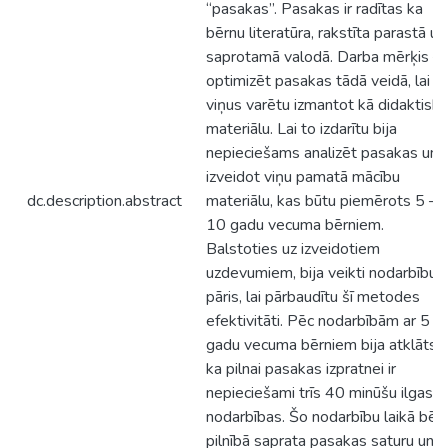
“pasakas”. Pasakas ir radītas ka
bērnu literatūra, rakstīta parastā un
saprotamā valodā. Darba mērķis –
optimizēt pasakas tādā veidā, lai
viņus varētu izmantot kā didaktisk
materiālu. Lai to izdarītu bija
nepieciešams analizēt pasakas un
izveidot viņu pamatā mācību
dc.description.abstract
materiālu, kas būtu piemērots 5 –
10 gadu vecuma bērniem.
Balstoties uz izveidotiem
uzdevumiem, bija veikti nodarbību
pāris, lai pārbaudītu šī metodes
efektivitāti. Pēc nodarbībām ar 5 –
gadu vecuma bērniem bija atklāts,
ka pilnai pasakas izpratnei ir
nepieciešami trīs 40 minūšu ilgas
nodarbības. Šo nodarbību laikā bērn
pilnībā saprata pasakas saturu un