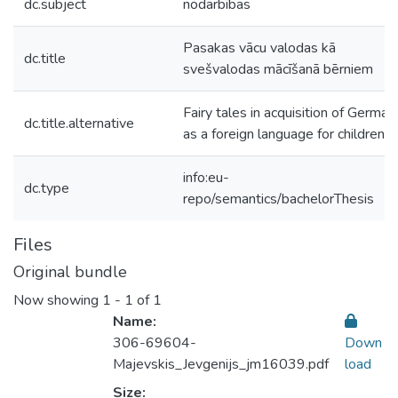
dc.subject
nodarbības
Pasakas vācu valodas kā
dc.title
svešvalodas mācīšanā bērniem
Fairy tales in acquisition of German
dc.title.alternative
as a foreign language for children
info:eu-
dc.type
repo/semantics/bachelorThesis
Files
Original bundle
Now showing
1 - 1 of 1
Name:
306-69604-
Down
Majevskis_Jevgenijs_jm16039.pdf
load
Size: