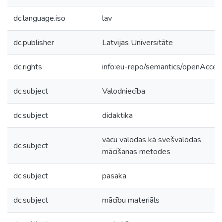
dc.language.iso
lav
dc.publisher
Latvijas Universitāte
dc.rights
info:eu-repo/semantics/openAcces
dc.subject
Valodniecība
dc.subject
didaktika
vācu valodas kā svešvalodas
dc.subject
mācīšanas metodes
dc.subject
pasaka
dc.subject
mācību materiāls