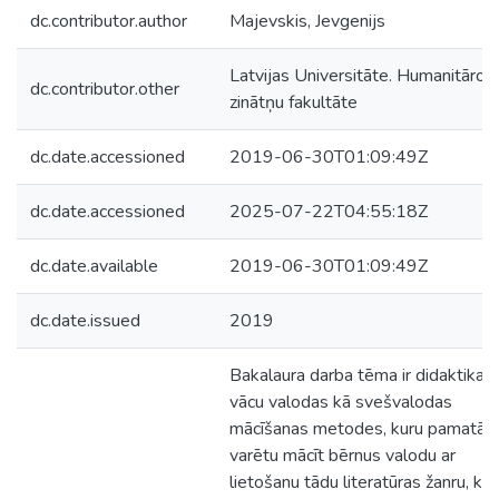
dc.contributor.author
Majevskis, Jevgenijs
Latvijas Universitāte. Humanitāro
dc.contributor.other
zinātņu fakultāte
dc.date.accessioned
2019-06-30T01:09:49Z
dc.date.accessioned
2025-07-22T04:55:18Z
dc.date.available
2019-06-30T01:09:49Z
dc.date.issued
2019
Bakalaura darba tēma ir didaktika 
vācu valodas kā svešvalodas
mācīšanas metodes, kuru pamatā
varētu mācīt bērnus valodu ar
lietošanu tādu literatūras žanru, kā