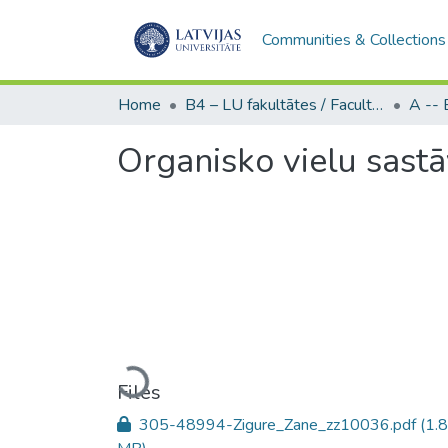
Communities & Collections
Home
B4 – LU fakultātes / Faculties of the UL
Organisko vielu sastā
Loading...
Files
305-48994-Zigure_Zane_zz10036.pdf
(1.