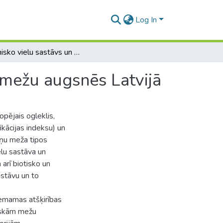
Log In
Organisko vielu sastāvs un īpašības sauso boreālo mežu augsnēs Latvijā
 mežu augsnēs Latvijā
pējais ogleklis,
kācijas indeksu) un
eņu meža tipos
elu sastāva un
arī biotisko un
astāvu un to
 ņemamas atšķirības
iskām mežu