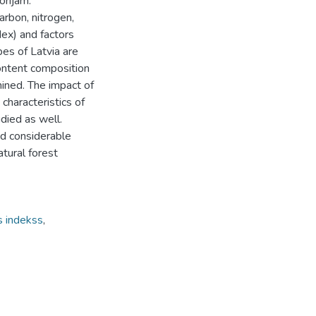
rijām.
arbon, nitrogen,
dex) and factors
pes of Latvia are
ontent composition
ined. The impact of
characteristics of
udied as well.
and considerable
atural forest
s indekss
,