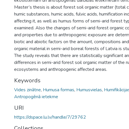
ekosistēmām un antropogēnās darbības ietekmētām terito
Master’s thesis is about forest soil organic matter (total c
humic substances, humic acids, fulvic acids, humification in
affecting it, as well as humus forms of semi-arid forest ty
examined. Also the changes of semi-arid forest organic c
and properties due to anthropogenic exposure are determ
biotic and abiotic factors on the amount, compositions and 
organic material in semi-arid boreal forests of Latvia is st
The study reveals that there are statistically significant 
differences in semi-arid forest soil organic matter of the n
ecosystems and anthropogenic affected areas.
Keywords
Vides zinātne
,
Humusa formas
,
Humusvielas
,
Humifikācija
Antropogēnā ietekme
URI
https://dspace.lu.lv/handle/7/29762
Collections