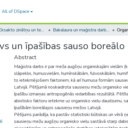
All of DSpace
A -- Eksakto zinātņu un tehnoloģiju fakultāte / Faculty of Science and Technology
Bakalaura un maģistra darbi (EZTF) / Bachelor's and Master's theses
vs un īpašības sauso boreālo
Abstract
Maģistra darbs ir par meža augšņu organiskajām vielām (ko
slāpeklis, humusvielām, humīnskābām, fulvoskābām, humifi
to ietekmējošiem faktoriem, kā arī humusa formām sausi
Latvijā. Pētījumā noskaidrota sausieņu mežu organisko vi
īpašību izmaiņas antropogēnās iedarbības rezultātā. Pētīta 
abiotisko faktoru ietekme uz organisko vielu daudzumu, s
īpašībām boreālajos sausieņu mežos Latvijā.
Pētījums parādīja, ka pastāv statistiski būtiskas un vērā
86
sausieņu mežu augšņu organisko vielu sastāvā starp dab