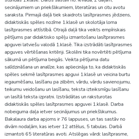
secinājumiem un priekšlikumiem, literatūras un citu avotu
saraksta. Pirmajā daļā tiek skaidrots lasītprasmes jēdziens,
didaktiskās spēles nozīme 1.klasē un skolotāja loma
lasītprasmes attīstībā. Otrajā daļā tika veikts empīriskais
pētījums par didaktisko spēļu izmantošanu lasītprasmes
apguvei latviešu valodā 1.klasē. Tika izstrādāti lasītprasmes
apguves vērtēšanas kritēriji. Skolēni tika novērtēti pētījuma
sākumā un pētījuma beigās. Veikta pētījuma datu
salīdzināšana un analīze, kas apliecināja to, ka didaktiskās
spēles sekmē lasītprasmes apguvi 1.klasē un veicina burtu
iegaumēšanu, lasīšanu pa zilbēm, vārdu, vārdu savienojumu,
teikumu veidošanu un lasīšanu, teksta izteiksmīgu lasīšanu
un lasītā teksta izpratni. Izstrādātas un raksturotas
didaktiskās spēles lasītprasmes apguvei 1.klasē. Darba
nobeiguma daļa ietver secinājumus un priekšlikumus.
Bakalaura darba apjoms ir 76 lappuses, un tas sastāv no
divām nodaļām, kas ietver 12 attēlus, 5 tabulas. Darbā
izmantoti 65 literatūras avoti. Atslēgas vārdi: lasītprasme,