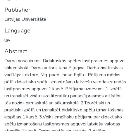
Publisher
Latvijas Universitāte
Language
lav
Abstract
Darba nosaukums: Didaktiskās spēles lasītprasmes apguvei
sākumskolā. Darba autors: Jana Piļugina. Darba zinātniskais
vadītājs: Lektore, Mg. paed. Inese Eglīte. Pētījuma mērķis:
pētīt didaktisko spēļu izmantošanu latviešu valodas stundās
lasītprasmes apguvei 1.klasē. Pētījuma uzdevumi: 1.Izpētīt
un izanalizēt zinātnisko literatūru par lasītprasmes attīstību,
tās nozīmi pirmsskolā un sākumskolā. 2.Teorētiski un
praktiski izpētīt un izanalizēt didaktisko spēļu izmantošanas
iespējas 1.klasē. 3.Veikt empīrisku pētījumu par didaktisko
spēļu izmantošanu lasītprasmes apguvei latviešu valodas
stundās 1.klasē. Darbs sastāv no: ievada, 2 daļām,