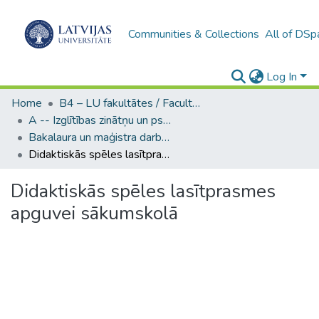
Communities & Collections
All of DSp
Log In
Home
B4 – LU fakultātes / Faculties of the UL
A -- Izglītības zinātņu un psiholoģijas fakultāte / Faculty of Education Sciences and Psychology
Bakalaura un maģistra darbi (PPMF) / Bachelor's and Master's theses
Didaktiskās spēles lasītprasmes apguvei sākumskolā
Didaktiskās spēles lasītprasmes
apguvei sākumskolā