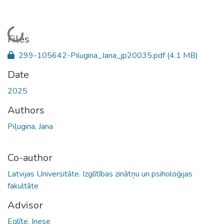
Loading...
Files
299-105642-Pilugina_Jana_jp20035.pdf
(4.1 MB)
Date
2025
Authors
Piļugina, Jana
Co-author
Latvijas Universitāte. Izglītības zinātņu un psiholoģijas
fakultāte
Advisor
Eglīte, Inese